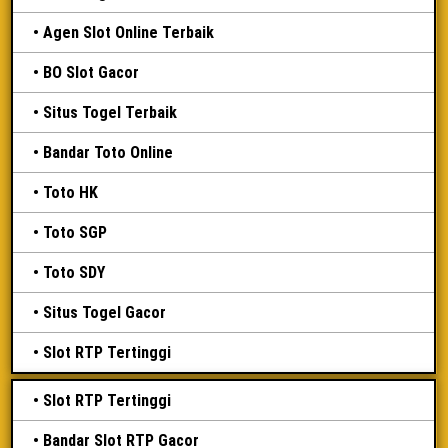
Agen Slot Online Terbaik
BO Slot Gacor
Situs Togel Terbaik
Bandar Toto Online
Toto HK
Toto SGP
Toto SDY
Situs Togel Gacor
Slot RTP Tertinggi
Slot RTP Tertinggi
Bandar Slot RTP Gacor