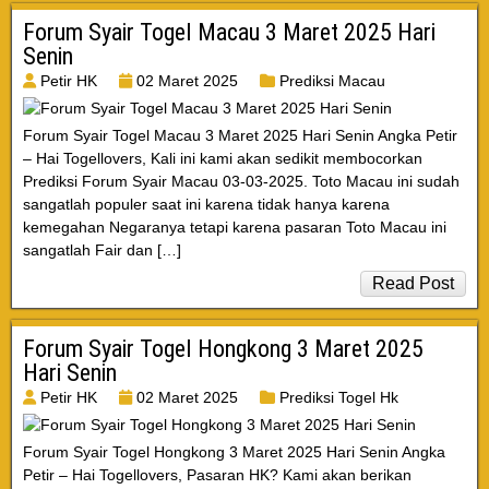
Forum Syair Togel Macau 3 Maret 2025 Hari
Senin
Petir HK
02 Maret 2025
Prediksi Macau
Forum Syair Togel Macau 3 Maret 2025 Hari Senin Angka Petir
– Hai Togellovers, Kali ini kami akan sedikit membocorkan
Prediksi Forum Syair Macau 03-03-2025. Toto Macau ini sudah
sangatlah populer saat ini karena tidak hanya karena
kemegahan Negaranya tetapi karena pasaran Toto Macau ini
sangatlah Fair dan […]
Read Post
Forum Syair Togel Hongkong 3 Maret 2025
Hari Senin
Petir HK
02 Maret 2025
Prediksi Togel Hk
Forum Syair Togel Hongkong 3 Maret 2025 Hari Senin Angka
Petir – Hai Togellovers, Pasaran HK? Kami akan berikan