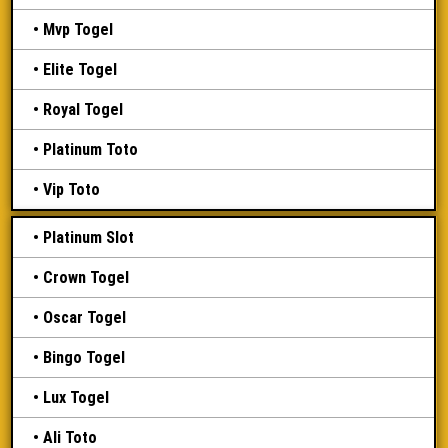
Mvp Togel
Elite Togel
Royal Togel
Platinum Toto
Vip Toto
Platinum Slot
Crown Togel
Oscar Togel
Bingo Togel
Lux Togel
Ali Toto