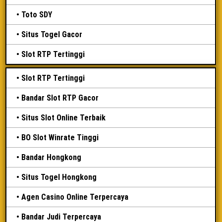
Toto SDY
Situs Togel Gacor
Slot RTP Tertinggi
Slot RTP Tertinggi
Bandar Slot RTP Gacor
Situs Slot Online Terbaik
BO Slot Winrate Tinggi
Bandar Hongkong
Situs Togel Hongkong
Agen Casino Online Terpercaya
Bandar Judi Terpercaya