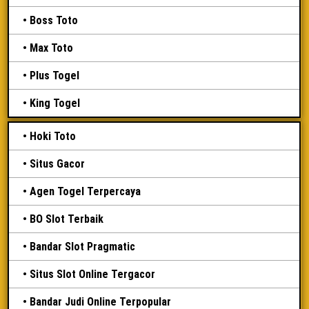
Boss Toto
Max Toto
Plus Togel
King Togel
Hoki Toto
Situs Gacor
Agen Togel Terpercaya
BO Slot Terbaik
Bandar Slot Pragmatic
Situs Slot Online Tergacor
Bandar Judi Online Terpopular