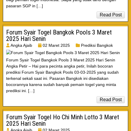
pasaran SGP in […]
Read Post
Forum Syair Togel Bangkok Pools 3 Maret
2025 Hari Senin
Angka Ajaib
02 Maret 2025
Prediksi Bangkok
Forum Syair Togel Bangkok Pools 3 Maret 2025 Hari Senin
Angka Petir – Hai para pecinta angka petir, Inilah bocoran
prediksi Forum Syair Bangkok Pools 03-03-2025 yang sudah
terkenal sekali saat ini. Pasaran Bangkok ini disediakan
bocorannya karena sudah banyak pemain togel yang minta
prediksi ini. […]
Read Post
Forum Syair Togel Ho Chi Minh Lotto 3 Maret
2025 Hari Senin
Angka Ajaib
02 Maret 2025