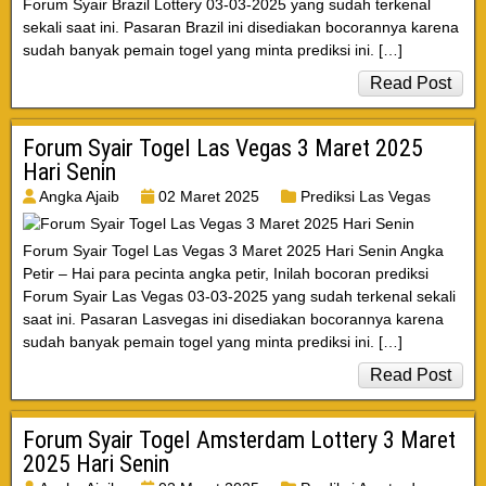
Forum Syair Brazil Lottery 03-03-2025 yang sudah terkenal
sekali saat ini. Pasaran Brazil ini disediakan bocorannya karena
sudah banyak pemain togel yang minta prediksi ini. […]
Read Post
Forum Syair Togel Las Vegas 3 Maret 2025
Hari Senin
Angka Ajaib
02 Maret 2025
Prediksi Las Vegas
Forum Syair Togel Las Vegas 3 Maret 2025 Hari Senin Angka
Petir – Hai para pecinta angka petir, Inilah bocoran prediksi
Forum Syair Las Vegas 03-03-2025 yang sudah terkenal sekali
saat ini. Pasaran Lasvegas ini disediakan bocorannya karena
sudah banyak pemain togel yang minta prediksi ini. […]
Read Post
Forum Syair Togel Amsterdam Lottery 3 Maret
2025 Hari Senin