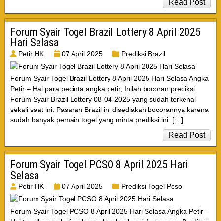
Read Post
Forum Syair Togel Brazil Lottery 8 April 2025
Hari Selasa
Petir HK
07 April 2025
Prediksi Brazil
Forum Syair Togel Brazil Lottery 8 April 2025 Hari Selasa Angka
Petir – Hai para pecinta angka petir, Inilah bocoran prediksi
Forum Syair Brazil Lottery 08-04-2025 yang sudah terkenal
sekali saat ini. Pasaran Brazil ini disediakan bocorannya karena
sudah banyak pemain togel yang minta prediksi ini. […]
Read Post
Forum Syair Togel PCSO 8 April 2025 Hari
Selasa
Petir HK
07 April 2025
Prediksi Togel Pcso
Forum Syair Togel PCSO 8 April 2025 Hari Selasa Angka Petir –