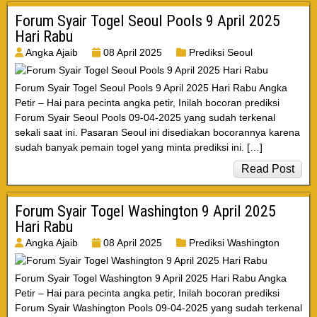
Forum Syair Togel Seoul Pools 9 April 2025
Hari Rabu
Angka Ajaib
08 April 2025
Prediksi Seoul
Forum Syair Togel Seoul Pools 9 April 2025 Hari Rabu Angka
Petir – Hai para pecinta angka petir, Inilah bocoran prediksi
Forum Syair Seoul Pools 09-04-2025 yang sudah terkenal
sekali saat ini. Pasaran Seoul ini disediakan bocorannya karena
sudah banyak pemain togel yang minta prediksi ini. […]
Read Post
Forum Syair Togel Washington 9 April 2025
Hari Rabu
Angka Ajaib
08 April 2025
Prediksi Washington
Forum Syair Togel Washington 9 April 2025 Hari Rabu Angka
Petir – Hai para pecinta angka petir, Inilah bocoran prediksi
Forum Syair Washington Pools 09-04-2025 yang sudah terkenal