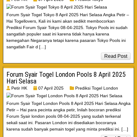
Forum Syair Togel Tokyo 8 April 2025 Hari Selasa Angka Petir –
Hai Togellovers, Kali ini kami akan sedikit membocorkan
Prediksi Forum Syair Tokyo 08-04-2025. Tokyo Pools ini sudah
sangatlah populer saat ini karena tidak hanya karena
kemegahan Negaranya tetapi karena pasaran Tokyo Pools ini
sangatlah Fair d […]
Read Post
Forum Syair Togel London Pools 8 April 2025
Hari Selasa
Petir HK
07 April 2025
Prediksi Togel London
Forum Syair Togel London Pools 8 April 2025 Hari Selasa Angka
Petir – Hai para pecinta angka petir, Inilah bocoran prediksi
Forum Syair london pools 08-04-2025 yang sudah terkenal
sekali saat ini. Pasaran London ini disediakan bocoranya
karena sudah banyak pemain togel yang minta prediksi ini. […]