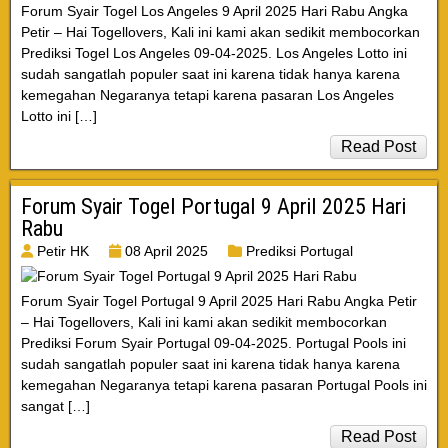
Forum Syair Togel Los Angeles 9 April 2025 Hari Rabu Angka
Petir – Hai Togellovers, Kali ini kami akan sedikit membocorkan
Prediksi Togel Los Angeles 09-04-2025. Los Angeles Lotto ini
sudah sangatlah populer saat ini karena tidak hanya karena
kemegahan Negaranya tetapi karena pasaran Los Angeles
Lotto ini […]
Read Post
Forum Syair Togel Portugal 9 April 2025 Hari
Rabu
Petir HK
08 April 2025
Prediksi Portugal
Forum Syair Togel Portugal 9 April 2025 Hari Rabu Angka Petir
– Hai Togellovers, Kali ini kami akan sedikit membocorkan
Prediksi Forum Syair Portugal 09-04-2025. Portugal Pools ini
sudah sangatlah populer saat ini karena tidak hanya karena
kemegahan Negaranya tetapi karena pasaran Portugal Pools ini
sangat […]
Read Post