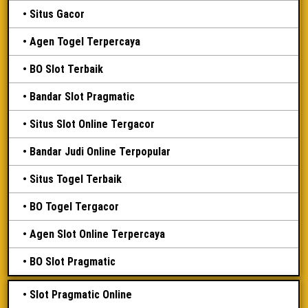
Situs Gacor
Agen Togel Terpercaya
BO Slot Terbaik
Bandar Slot Pragmatic
Situs Slot Online Tergacor
Bandar Judi Online Terpopular
Situs Togel Terbaik
BO Togel Tergacor
Agen Slot Online Terpercaya
BO Slot Pragmatic
Slot Pragmatic Online