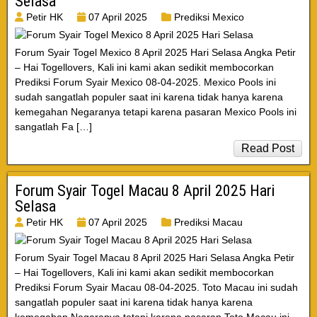
Selasa
Petir HK
07 April 2025
Prediksi Mexico
Forum Syair Togel Mexico 8 April 2025 Hari Selasa Angka Petir
– Hai Togellovers, Kali ini kami akan sedikit membocorkan
Prediksi Forum Syair Mexico 08-04-2025. Mexico Pools ini
sudah sangatlah populer saat ini karena tidak hanya karena
kemegahan Negaranya tetapi karena pasaran Mexico Pools ini
sangatlah Fa […]
Read Post
Forum Syair Togel Macau 8 April 2025 Hari
Selasa
Petir HK
07 April 2025
Prediksi Macau
Forum Syair Togel Macau 8 April 2025 Hari Selasa Angka Petir
– Hai Togellovers, Kali ini kami akan sedikit membocorkan
Prediksi Forum Syair Macau 08-04-2025. Toto Macau ini sudah
sangatlah populer saat ini karena tidak hanya karena