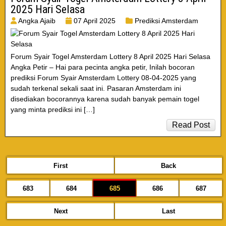
2025 Hari Selasa
Angka Ajaib
07 April 2025
Prediksi Amsterdam
Forum Syair Togel Amsterdam Lottery 8 April 2025 Hari Selasa
Angka Petir – Hai para pecinta angka petir, Inilah bocoran
prediksi Forum Syair Amsterdam Lottery 08-04-2025 yang
sudah terkenal sekali saat ini. Pasaran Amsterdam ini
disediakan bocorannya karena sudah banyak pemain togel
yang minta prediksi ini […]
Read Post
First
Back
683
684
685
686
687
Next
Last