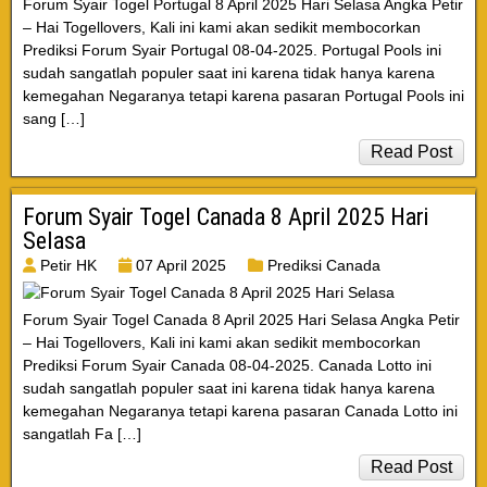
Forum Syair Togel Portugal 8 April 2025 Hari Selasa Angka Petir
– Hai Togellovers, Kali ini kami akan sedikit membocorkan
Prediksi Forum Syair Portugal 08-04-2025. Portugal Pools ini
sudah sangatlah populer saat ini karena tidak hanya karena
kemegahan Negaranya tetapi karena pasaran Portugal Pools ini
sang […]
Read Post
Forum Syair Togel Canada 8 April 2025 Hari
Selasa
Petir HK
07 April 2025
Prediksi Canada
Forum Syair Togel Canada 8 April 2025 Hari Selasa Angka Petir
– Hai Togellovers, Kali ini kami akan sedikit membocorkan
Prediksi Forum Syair Canada 08-04-2025. Canada Lotto ini
sudah sangatlah populer saat ini karena tidak hanya karena
kemegahan Negaranya tetapi karena pasaran Canada Lotto ini
sangatlah Fa […]
Read Post