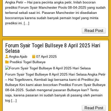
Angka Petir – Hai para pecinta angka petir, Inilah bocoran
prediksi Forum Syair Manchester Pools 08-04-2025 yang sudah
terkenal sekali saat ini. Pasaran Manchester ini disediakan
bocorannya karena sudah banyak pemain togel yang minta
prediksi ini. […]
Read Post
Forum Syair Togel Bullseye 8 April 2025 Hari
Selasa
Angka Ajaib
07 April 2025
Prediksi Togel Bullseye
Forum Syair Togel Bullseye 8 April 2025 Hari Selasa Angka Petir
– Hai Togellovers, Kembali lagi bersama kami di Prediksi jitu
Bullseye Kini kami akan bocorkan Prediksi Forum Syair Bullseye
08-04-2025. Sudah mengenal pasaran Bullseye kan? Tentu
saja, karena pasaran ini sudah banyak di pasang oleh pemain
tog […]
Read Post