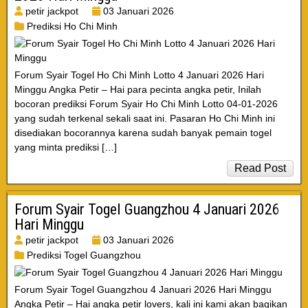
petir jackpot
03 Januari 2026
Prediksi Ho Chi Minh
Forum Syair Togel Ho Chi Minh Lotto 4 Januari 2026 Hari
Minggu Angka Petir – Hai para pecinta angka petir, Inilah
bocoran prediksi Forum Syair Ho Chi Minh Lotto 04-01-2026
yang sudah terkenal sekali saat ini. Pasaran Ho Chi Minh ini
disediakan bocorannya karena sudah banyak pemain togel
yang minta prediksi […]
Read Post
Forum Syair Togel Guangzhou 4 Januari 2026
Hari Minggu
petir jackpot
03 Januari 2026
Prediksi Togel Guangzhou
Forum Syair Togel Guangzhou 4 Januari 2026 Hari Minggu
Angka Petir – Hai angka petir lovers, kali ini kami akan bagikan