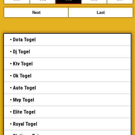
Next
Last
Dota Togel
Dj Togel
Ktv Togel
Ok Togel
Auto Togel
Mvp Togel
Elite Togel
Royal Togel