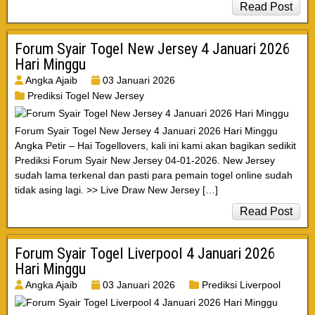
Read Post
Forum Syair Togel New Jersey 4 Januari 2026
Hari Minggu
Angka Ajaib
03 Januari 2026
Prediksi Togel New Jersey
Forum Syair Togel New Jersey 4 Januari 2026 Hari Minggu
Angka Petir – Hai Togellovers, kali ini kami akan bagikan sedikit
Prediksi Forum Syair New Jersey 04-01-2026. New Jersey
sudah lama terkenal dan pasti para pemain togel online sudah
tidak asing lagi. >> Live Draw New Jersey […]
Read Post
Forum Syair Togel Liverpool 4 Januari 2026
Hari Minggu
Angka Ajaib
03 Januari 2026
Prediksi Liverpool