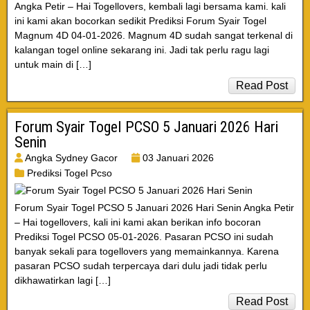
Angka Petir – Hai Togellovers, kembali lagi bersama kami. kali
ini kami akan bocorkan sedikit Prediksi Forum Syair Togel
Magnum 4D 04-01-2026. Magnum 4D sudah sangat terkenal di
kalangan togel online sekarang ini. Jadi tak perlu ragu lagi
untuk main di […]
Read Post
Forum Syair Togel PCSO 5 Januari 2026 Hari
Senin
Angka Sydney Gacor
03 Januari 2026
Prediksi Togel Pcso
Forum Syair Togel PCSO 5 Januari 2026 Hari Senin Angka Petir
– Hai togellovers, kali ini kami akan berikan info bocoran
Prediksi Togel PCSO 05-01-2026. Pasaran PCSO ini sudah
banyak sekali para togellovers yang memainkannya. Karena
pasaran PCSO sudah terpercaya dari dulu jadi tidak perlu
dikhawatirkan lagi […]
Read Post