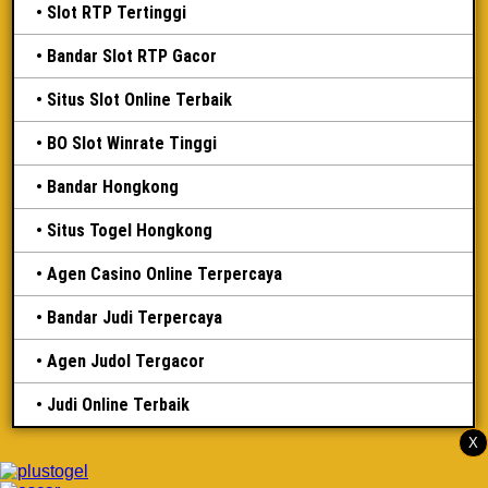
Slot RTP Tertinggi
Bandar Slot RTP Gacor
Situs Slot Online Terbaik
BO Slot Winrate Tinggi
Bandar Hongkong
Situs Togel Hongkong
Agen Casino Online Terpercaya
Bandar Judi Terpercaya
Agen Judol Tergacor
Judi Online Terbaik
X