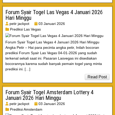
Forum Syair Togel Las Vegas 4 Januari 2026
Hari Minggu
petir jackpot
03 Januari 2026
Prediksi Las Vegas
Forum Syair Togel Las Vegas 4 Januari 2026 Hari Minggu
Angka Petir – Hai para pecinta angka petir, Inilah bocoran
prediksi Forum Syair Las Vegas 04-01-2026 yang sudah
terkenal sekali saat ini. Pasaran Lasvegas ini disediakan
bocorannya karena sudah banyak pemain togel yang minta
prediksi ini. […]
Read Post
Forum Syair Togel Amsterdam Lottery 4
Januari 2026 Hari Minggu
petir jackpot
03 Januari 2026
Prediksi Amsterdam