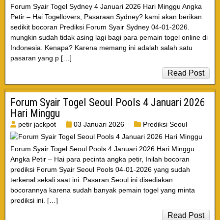
Forum Syair Togel Sydney 4 Januari 2026 Hari Minggu Angka
Petir – Hai Togellovers, Pasaraan Sydney? kami akan berikan
sedikit bocoran Prediksi Forum Syair Sydney 04-01-2026.
mungkin sudah tidak asing lagi bagi para pemain togel online di
Indonesia. Kenapa? Karena memang ini adalah salah satu
pasaran yang p […]
Read Post
Forum Syair Togel Seoul Pools 4 Januari 2026
Hari Minggu
petir jackpot
03 Januari 2026
Prediksi Seoul
Forum Syair Togel Seoul Pools 4 Januari 2026 Hari Minggu
Angka Petir – Hai para pecinta angka petir, Inilah bocoran
prediksi Forum Syair Seoul Pools 04-01-2026 yang sudah
terkenal sekali saat ini. Pasaran Seoul ini disediakan
bocorannya karena sudah banyak pemain togel yang minta
prediksi ini. […]
Read Post