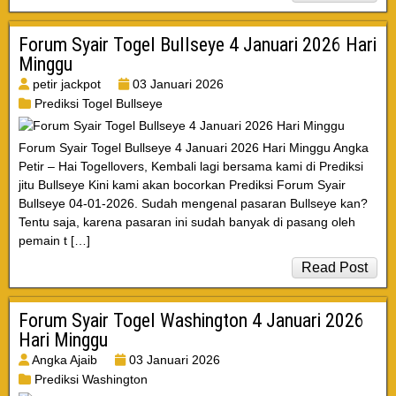
Forum Syair Togel Bullseye 4 Januari 2026 Hari
Minggu
petir jackpot
03 Januari 2026
Prediksi Togel Bullseye
Forum Syair Togel Bullseye 4 Januari 2026 Hari Minggu Angka
Petir – Hai Togellovers, Kembali lagi bersama kami di Prediksi
jitu Bullseye Kini kami akan bocorkan Prediksi Forum Syair
Bullseye 04-01-2026. Sudah mengenal pasaran Bullseye kan?
Tentu saja, karena pasaran ini sudah banyak di pasang oleh
pemain t […]
Read Post
Forum Syair Togel Washington 4 Januari 2026
Hari Minggu
Angka Ajaib
03 Januari 2026
Prediksi Washington