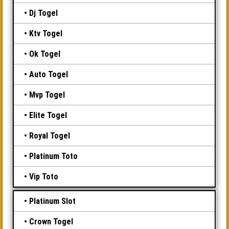
Dj Togel
Ktv Togel
Ok Togel
Auto Togel
Mvp Togel
Elite Togel
Royal Togel
Platinum Toto
Vip Toto
Platinum Slot
Crown Togel