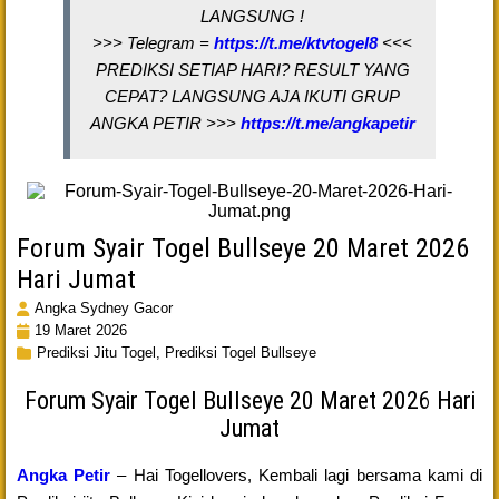
LANGSUNG !
>>> Telegram =
https://t.me/ktvtogel8
<<<
PREDIKSI SETIAP HARI? RESULT YANG
CEPAT? LANGSUNG AJA IKUTI GRUP
ANGKA PETIR >>>
https://t.me/angkapetir
Forum Syair Togel Bullseye 20 Maret 2026
Hari Jumat
Angka Sydney Gacor
19 Maret 2026
Prediksi Jitu Togel,
Prediksi Togel Bullseye
Forum Syair Togel Bullseye 20 Maret 2026 Hari
Jumat
Angka Petir
– Hai Togellovers, Kembali lagi bersama kami di