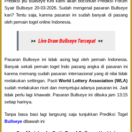
Prediksi jitu Bullseye Kini kami akan bocorkan Prediksi Forum
Syair Bullseye 20-03-2026. Sudah mengenal pasaran Bullseye
kan? Tentu saja, karena pasaran ini sudah banyak di pasang
oleh pemain togel online Indonesia.
>>
Live Draw Bullseye Tercepat
<<
Pasaran Bullseye ini tidak asing lagi oleh pemain Indonesia.
Banyak sekali pemain togel Indo pasang angka di pasaran ini
karena memang sudah pasaran internasional yang di nilai tidak
melakukan settingan. Pasti
World Lottery Association (WLA)
sudah melakukan riset dan menyetujui adanya pasaran ini. Jadi
tidak perlu lagi khawatir. Pasaran Bullseye ini dibuka jam 13:15
setiap harinya.
Tanpa basa basi lagi langsung saja tunjukkan Prediksi Togel
Bullseye
dibawah ini