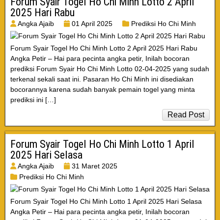
Forum Syair Togel Ho Chi Minh Lotto 2 April
2025 Hari Rabu
Angka Ajaib
01 April 2025
Prediksi Ho Chi Minh
Forum Syair Togel Ho Chi Minh Lotto 2 April 2025 Hari Rabu
Angka Petir – Hai para pecinta angka petir, Inilah bocoran
prediksi Forum Syair Ho Chi Minh Lotto 02-04-2025 yang sudah
terkenal sekali saat ini. Pasaran Ho Chi Minh ini disediakan
bocorannya karena sudah banyak pemain togel yang minta
prediksi ini […]
Read Post
Forum Syair Togel Ho Chi Minh Lotto 1 April
2025 Hari Selasa
Angka Ajaib
31 Maret 2025
Prediksi Ho Chi Minh
Forum Syair Togel Ho Chi Minh Lotto 1 April 2025 Hari Selasa
Angka Petir – Hai para pecinta angka petir, Inilah bocoran