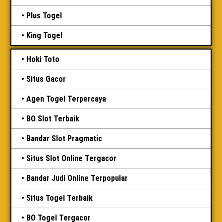
Plus Togel
King Togel
Hoki Toto
Situs Gacor
Agen Togel Terpercaya
BO Slot Terbaik
Bandar Slot Pragmatic
Situs Slot Online Tergacor
Bandar Judi Online Terpopular
Situs Togel Terbaik
BO Togel Tergacor