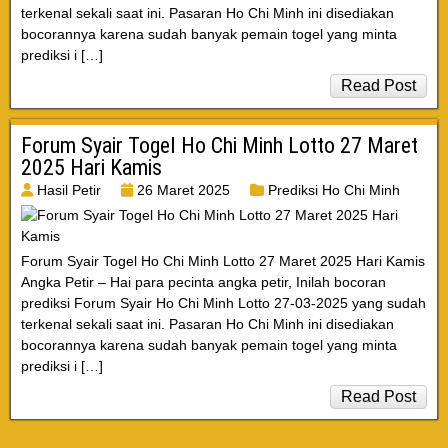
terkenal sekali saat ini. Pasaran Ho Chi Minh ini disediakan
bocorannya karena sudah banyak pemain togel yang minta
prediksi i […]
Read Post
Forum Syair Togel Ho Chi Minh Lotto 27 Maret
2025 Hari Kamis
Hasil Petir
26 Maret 2025
Prediksi Ho Chi Minh
Forum Syair Togel Ho Chi Minh Lotto 27 Maret 2025 Hari Kamis
Angka Petir – Hai para pecinta angka petir, Inilah bocoran
prediksi Forum Syair Ho Chi Minh Lotto 27-03-2025 yang sudah
terkenal sekali saat ini. Pasaran Ho Chi Minh ini disediakan
bocorannya karena sudah banyak pemain togel yang minta
prediksi i […]
Read Post