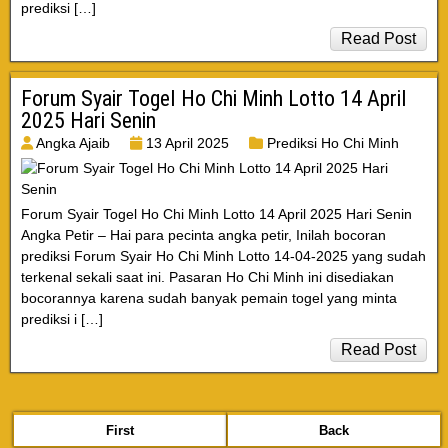
prediksi […]
Read Post
Forum Syair Togel Ho Chi Minh Lotto 14 April
2025 Hari Senin
Angka Ajaib
13 April 2025
Prediksi Ho Chi Minh
Forum Syair Togel Ho Chi Minh Lotto 14 April 2025 Hari Senin
Angka Petir – Hai para pecinta angka petir, Inilah bocoran
prediksi Forum Syair Ho Chi Minh Lotto 14-04-2025 yang sudah
terkenal sekali saat ini. Pasaran Ho Chi Minh ini disediakan
bocorannya karena sudah banyak pemain togel yang minta
prediksi i […]
Read Post
First
Back