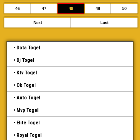
46
47
48
49
50
Next
Last
Dota Togel
Dj Togel
Ktv Togel
Ok Togel
Auto Togel
Mvp Togel
Elite Togel
Royal Togel