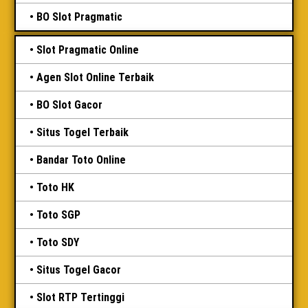
BO Slot Pragmatic
Slot Pragmatic Online
Agen Slot Online Terbaik
BO Slot Gacor
Situs Togel Terbaik
Bandar Toto Online
Toto HK
Toto SGP
Toto SDY
Situs Togel Gacor
Slot RTP Tertinggi