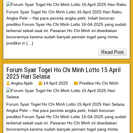
Forum Syair Togel Ho Chi Minh Lotto 16 April 2025 Hari Rabu
Angka Petir – Hai para pecinta angka petir, Inilah bocoran
prediksi Forum Syair Ho Chi Minh Lotto 16-04-2025 yang sudah
terkenal sekali saat ini. Pasaran Ho Chi Minh ini disediakan
bocorannya karena sudah banyak pemain togel yang minta
prediksi in […]
Read Post
Forum Syair Togel Ho Chi Minh Lotto 15 April
2025 Hari Selasa
Angka Ajaib
14 April 2025
Prediksi Ho Chi Minh
Forum Syair Togel Ho Chi Minh Lotto 15 April 2025 Hari Selasa
Angka Petir – Hai para pecinta angka petir, Inilah bocoran
prediksi Forum Syair Ho Chi Minh Lotto 15-04-2025 yang sudah
terkenal sekali saat ini. Pasaran Ho Chi Minh ini disediakan
bocorannya karena sudah banyak pemain togel yang minta