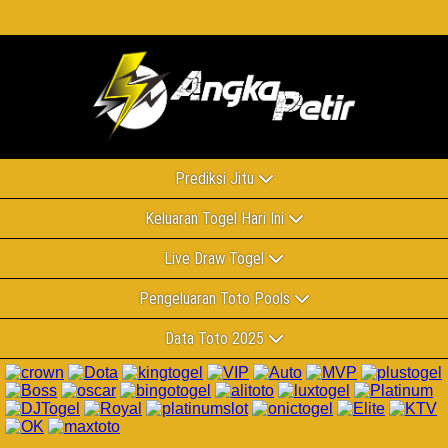
Prediksi Jitu
Keluaran Togel Hari Ini
Live Draw Togel
Pengeluaran Toto Pools
Data Toto 2025