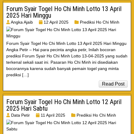
Forum Syair Togel Ho Chi Minh Lotto 13 April
2025 Hari Minggu
Angka Ajaib
12 April 2025
Prediksi Ho Chi Minh
Forum Syair Togel Ho Chi Minh Lotto 13 April 2025 Hari Minggu
Angka Petir – Hai para pecinta angka petir, Inilah bocoran
prediksi Forum Syair Ho Chi Minh Lotto 13-04-2025 yang sudah
terkenal sekali saat ini. Pasaran Ho Chi Minh ini disediakan
bocorannya karena sudah banyak pemain togel yang minta
prediksi […]
Read Post
Forum Syair Togel Ho Chi Minh Lotto 12 April
2025 Hari Sabtu
Data Petir
11 April 2025
Prediksi Ho Chi Minh