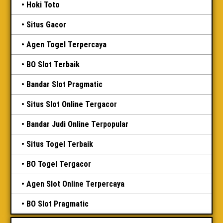
Hoki Toto
Situs Gacor
Agen Togel Terpercaya
BO Slot Terbaik
Bandar Slot Pragmatic
Situs Slot Online Tergacor
Bandar Judi Online Terpopular
Situs Togel Terbaik
BO Togel Tergacor
Agen Slot Online Terpercaya
BO Slot Pragmatic