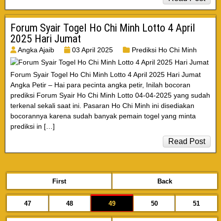
Forum Syair Togel Ho Chi Minh Lotto 4 April
2025 Hari Jumat
Angka Ajaib
03 April 2025
Prediksi Ho Chi Minh
Forum Syair Togel Ho Chi Minh Lotto 4 April 2025 Hari Jumat
Angka Petir – Hai para pecinta angka petir, Inilah bocoran
prediksi Forum Syair Ho Chi Minh Lotto 04-04-2025 yang sudah
terkenal sekali saat ini. Pasaran Ho Chi Minh ini disediakan
bocorannya karena sudah banyak pemain togel yang minta
prediksi in […]
Read Post
First
Back
47
48
49
50
51