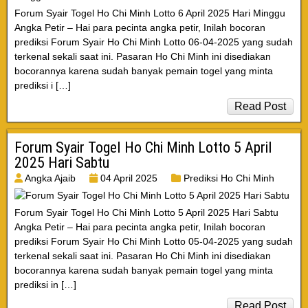
Forum Syair Togel Ho Chi Minh Lotto 6 April 2025 Hari Minggu
Angka Petir – Hai para pecinta angka petir, Inilah bocoran
prediksi Forum Syair Ho Chi Minh Lotto 06-04-2025 yang sudah
terkenal sekali saat ini. Pasaran Ho Chi Minh ini disediakan
bocorannya karena sudah banyak pemain togel yang minta
prediksi i […]
Read Post
Forum Syair Togel Ho Chi Minh Lotto 5 April
2025 Hari Sabtu
Angka Ajaib
04 April 2025
Prediksi Ho Chi Minh
Forum Syair Togel Ho Chi Minh Lotto 5 April 2025 Hari Sabtu
Angka Petir – Hai para pecinta angka petir, Inilah bocoran
prediksi Forum Syair Ho Chi Minh Lotto 05-04-2025 yang sudah
terkenal sekali saat ini. Pasaran Ho Chi Minh ini disediakan
bocorannya karena sudah banyak pemain togel yang minta
prediksi in […]
Read Post