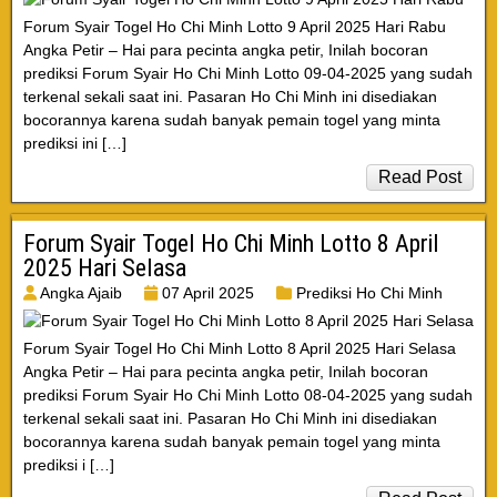
Forum Syair Togel Ho Chi Minh Lotto 9 April 2025 Hari Rabu
Angka Petir – Hai para pecinta angka petir, Inilah bocoran
prediksi Forum Syair Ho Chi Minh Lotto 09-04-2025 yang sudah
terkenal sekali saat ini. Pasaran Ho Chi Minh ini disediakan
bocorannya karena sudah banyak pemain togel yang minta
prediksi ini […]
Read Post
Forum Syair Togel Ho Chi Minh Lotto 8 April
2025 Hari Selasa
Angka Ajaib
07 April 2025
Prediksi Ho Chi Minh
Forum Syair Togel Ho Chi Minh Lotto 8 April 2025 Hari Selasa
Angka Petir – Hai para pecinta angka petir, Inilah bocoran
prediksi Forum Syair Ho Chi Minh Lotto 08-04-2025 yang sudah
terkenal sekali saat ini. Pasaran Ho Chi Minh ini disediakan
bocorannya karena sudah banyak pemain togel yang minta
prediksi i […]