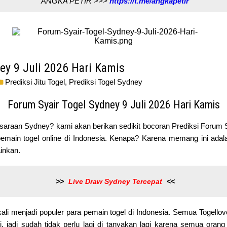
ANGKA PETIR >>>
https://t.me/angkapetir
ey 9 Juli 2026 Hari Kamis
Prediksi Jitu Togel,
Prediksi Togel Sydney
Forum Syair Togel Sydney 9 Juli 2026 Hari Kamis
asaraan Sydney? kami akan berikan sedikit bocoran Prediksi Forum
 pemain togel online di Indonesia. Kenapa? Karena memang ini adal
inkan.
>>
Live Draw Sydney Tercepat
<<
i menjadi populer para pemain togel di Indonesia. Semua Togellov
 jadi sudah tidak perlu lagi di tanyakan lagi karena semua orang