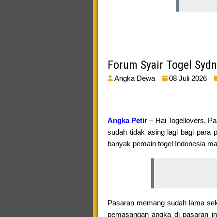
Forum Syair Togel Sydn
Angka Dewa
08 Juli 2026
Angka Petir
– Hai Togellovers, P
sudah tidak asing lagi bagi para
banyak pemain togel Indonesia ma
Pasaran memang sudah lama sekal
pemasangan angka di pasaran ini.