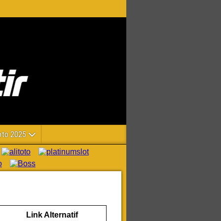
oto 2025
Link Alternatif