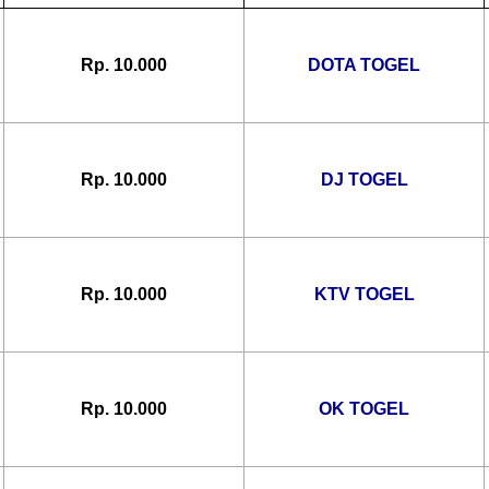
Rp. 10.000
DOTA TOGEL
Rp. 10.000
DJ TOGEL
Rp. 10.000
KTV TOGEL
Rp. 10.000
OK TOGEL