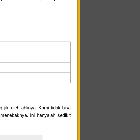
jitu oleh ahlinya. Kami tidak bisa
 menebaknya. Ini hanyalah sedikit