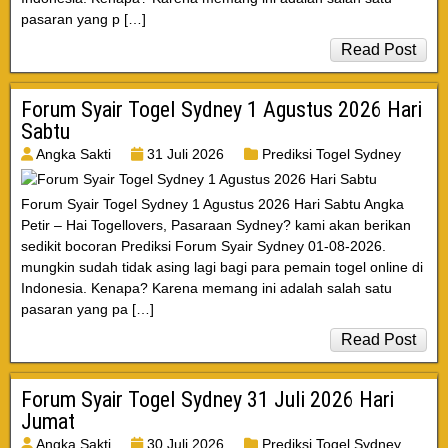
pasaran yang p […]
Read Post
Forum Syair Togel Sydney 1 Agustus 2026 Hari
Sabtu
Angka Sakti
31 Juli 2026
Prediksi Togel Sydney
Forum Syair Togel Sydney 1 Agustus 2026 Hari Sabtu Angka
Petir – Hai Togellovers, Pasaraan Sydney? kami akan berikan
sedikit bocoran Prediksi Forum Syair Sydney 01-08-2026.
mungkin sudah tidak asing lagi bagi para pemain togel online di
Indonesia. Kenapa? Karena memang ini adalah salah satu
pasaran yang pa […]
Read Post
Forum Syair Togel Sydney 31 Juli 2026 Hari
Jumat
Angka Sakti
30 Juli 2026
Prediksi Togel Sydney