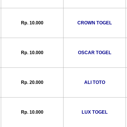
Rp. 10.000
CROWN TOGEL
Rp. 10.000
OSCAR TOGEL
Rp. 20.000
ALI TOTO
Rp. 10.000
LUX TOGEL