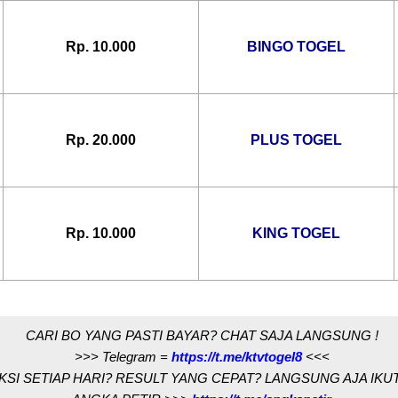
Rp. 10.000
BINGO TOGEL
Rp. 20.000
PLUS TOGEL
Rp. 10.000
KING TOGEL
CARI BO YANG PASTI BAYAR? CHAT SAJA LANGSUNG !
>>> Telegram =
https://t.me/ktvtogel8
<<<
KSI SETIAP HARI? RESULT YANG CEPAT? LANGSUNG AJA IKU