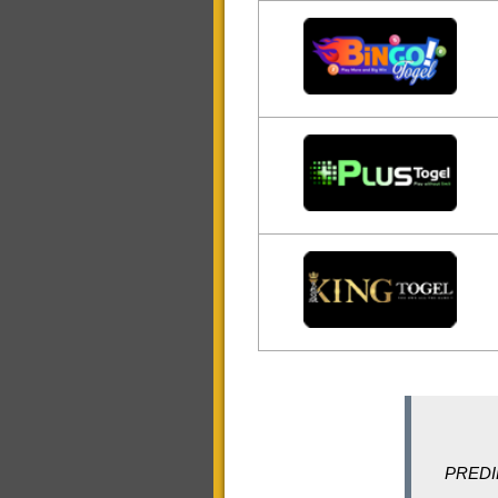
PREDI