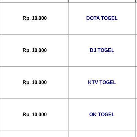
Rp. 10.000
DOTA TOGEL
Rp. 10.000
DJ TOGEL
Rp. 10.000
KTV TOGEL
Rp. 10.000
OK TOGEL