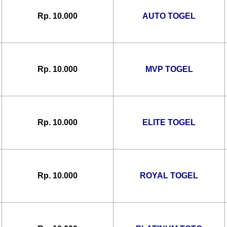
Rp. 10.000
AUTO TOGEL
Rp. 10.000
MVP TOGEL
Rp. 10.000
ELITE TOGEL
Rp. 10.000
ROYAL TOGEL