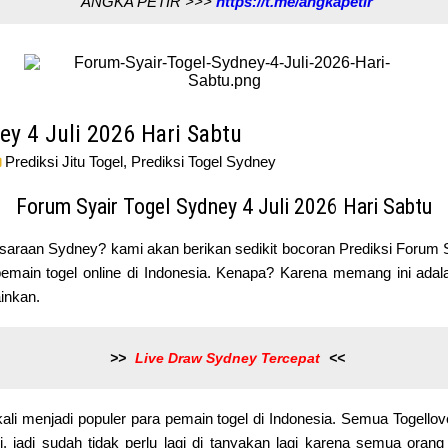
ANGKA PETIR >>>
https://t.me/angkapetir
ey 4 Juli 2026 Hari Sabtu
Prediksi Jitu Togel,
Prediksi Togel Sydney
Forum Syair Togel Sydney 4 Juli 2026 Hari Sabtu
asaraan Sydney? kami akan berikan sedikit bocoran Prediksi Forum
 pemain togel online di Indonesia. Kenapa? Karena memang ini adal
inkan.
>>
Live Draw Sydney Tercepat
<<
i menjadi populer para pemain togel di Indonesia. Semua Togellov
 jadi sudah tidak perlu lagi di tanyakan lagi karena semua orang