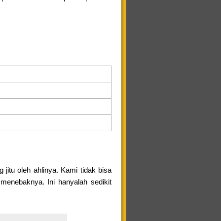
jitu oleh ahlinya. Kami tidak bisa
 menebaknya. Ini hanyalah sedikit