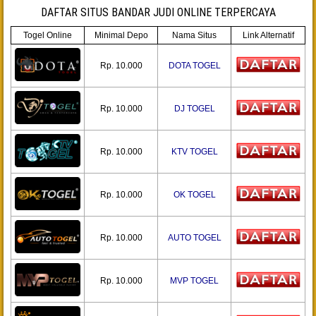
DAFTAR SITUS BANDAR JUDI ONLINE TERPERCAYA
Togel Online
Minimal Depo
Nama Situs
Link Alternatif
Rp. 10.000
DOTA TOGEL
Rp. 10.000
DJ TOGEL
Rp. 10.000
KTV TOGEL
Rp. 10.000
OK TOGEL
Rp. 10.000
AUTO TOGEL
Rp. 10.000
MVP TOGEL