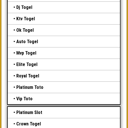
Dj Togel
Ktv Togel
Ok Togel
Auto Togel
Mvp Togel
Elite Togel
Royal Togel
Platinum Toto
Vip Toto
Platinum Slot
Crown Togel