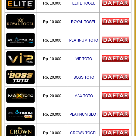
Rp. 10.000
ELITE TOGEL
Rp. 10.000
ROYAL TOGEL
Rp. 10.000
PLATINUM TOTO
Rp. 10.000
VIP TOTO
Rp. 20.000
BOSS TOTO
Rp. 20.000
MAX TOTO
Rp. 20.000
PLATINUM SLOT
Rp. 10.000
CROWN TOGEL