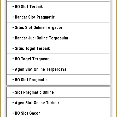
BO Slot Terbaik
Bandar Slot Pragmatic
Situs Slot Online Tergacor
Bandar Judi Online Terpopular
Situs Togel Terbaik
BO Togel Tergacor
Agen Slot Online Terpercaya
BO Slot Pragmatic
Slot Pragmatic Online
Agen Slot Online Terbaik
BO Slot Gacor