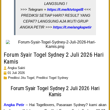
LANGSUNG !
>>> Telegram =
https://t.me/ktvtogel8
<<<
PREDIKSI SETIAP HARI? RESULT YANG
CEPAT? LANGSUNG AJA IKUTI GRUP
ANGKA PETIR >>>
https://t.me/angkapetir
Forum Syair Togel Sydney 2 Juli 2026 Hari
Kamis
Angka Sakti
01 Juli 2026
Prediksi Jitu Togel,
Prediksi Togel Sydney
Forum Syair Togel Sydney 2 Juli 2026 Hari
Kamis
Angka Petir
– Hai Togellovers, Pasaraan Sydney? kami akan