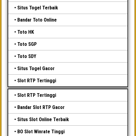
Situs Togel Terbaik
Bandar Toto Online
Toto HK
Toto SGP
Toto SDY
Situs Togel Gacor
Slot RTP Tertinggi
Slot RTP Tertinggi
Bandar Slot RTP Gacor
Situs Slot Online Terbaik
BO Slot Winrate Tinggi