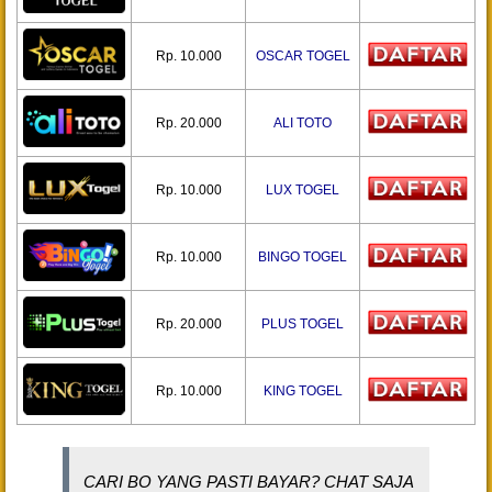
Rp. 10.000
OSCAR TOGEL
Rp. 20.000
ALI TOTO
Rp. 10.000
LUX TOGEL
Rp. 10.000
BINGO TOGEL
Rp. 20.000
PLUS TOGEL
Rp. 10.000
KING TOGEL
CARI BO YANG PASTI BAYAR? CHAT SAJA