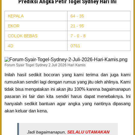
Prediksi Angka Petir Togel Sydney Hari Ini
KEPALA
64 - 35
EKOR
21 - 95
COLOK BEBAS
7 - 0 - 8
4D
0761
Forum Syair Togel Sydney 2 Juli 2026 Hari Kamis
Inilah hasil sedikit bocoran yang kami terima dan juga kami
rumuskan sendiri lagi dengan rumus yang jitu oleh ahlinya. Kami
tidak bisa mengatakan ini akan jitu 100% karena bagaimanapun
pasaran ini fair dan kita sendiri harus dapat menebaknya. Ini
hanyalah sedikit bantuan agar angka yang nantinya dipasang
akan keluar dan kena.
Jadi bagaimanapun,
SELALU UTAMAKAN