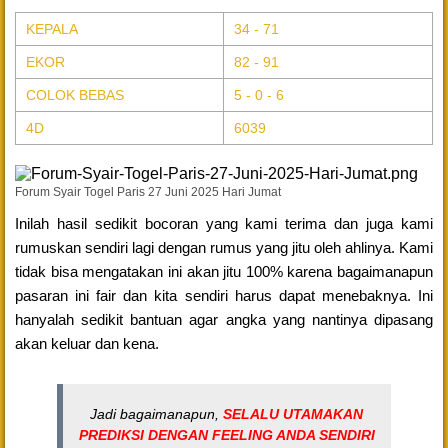
KEPALA
34 - 71
EKOR
82 - 91
COLOK BEBAS
5 - 0 - 6
4D
6039
Forum Syair Togel Paris 27 Juni 2025 Hari Jumat
Inilah hasil sedikit bocoran yang kami terima dan juga kami
rumuskan sendiri lagi dengan rumus yang jitu oleh ahlinya. Kami
tidak bisa mengatakan ini akan jitu 100% karena bagaimanapun
pasaran ini fair dan kita sendiri harus dapat menebaknya. Ini
hanyalah sedikit bantuan agar angka yang nantinya dipasang
akan keluar dan kena.
Jadi bagaimanapun,
SELALU UTAMAKAN
PREDIKSI DENGAN FEELING ANDA SENDIRI