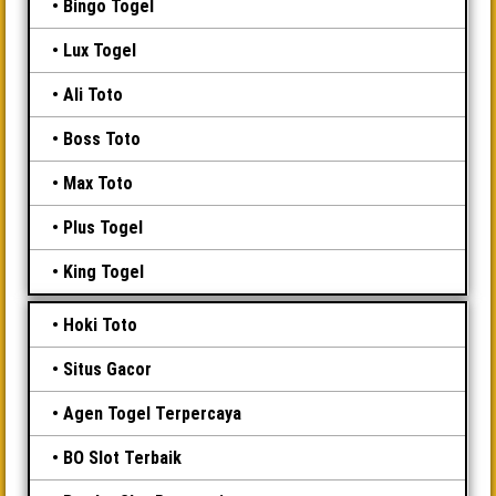
Bingo Togel
Lux Togel
Ali Toto
Boss Toto
Max Toto
Plus Togel
King Togel
Hoki Toto
Situs Gacor
Agen Togel Terpercaya
BO Slot Terbaik