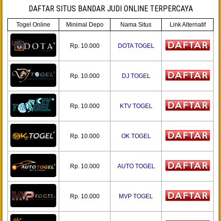
DAFTAR SITUS BANDAR JUDI ONLINE TERPERCAYA
Togel Online
Minimal Depo
Nama Situs
Link Alternatif
Rp. 10.000
DOTA TOGEL
Rp. 10.000
DJ TOGEL
Rp. 10.000
KTV TOGEL
Rp. 10.000
OK TOGEL
Rp. 10.000
AUTO TOGEL
Rp. 10.000
MVP TOGEL