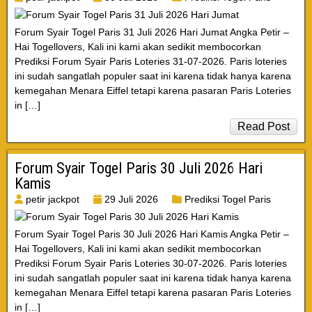
Forum Syair Togel Paris 31 Juli 2026 Hari Jumat Angka Petir –
Hai Togellovers, Kali ini kami akan sedikit membocorkan
Prediksi Forum Syair Paris Loteries 31-07-2026. Paris loteries
ini sudah sangatlah populer saat ini karena tidak hanya karena
kemegahan Menara Eiffel tetapi karena pasaran Paris Loteries
in […]
Read Post
Forum Syair Togel Paris 30 Juli 2026 Hari
Kamis
petir jackpot
29 Juli 2026
Prediksi Togel Paris
Forum Syair Togel Paris 30 Juli 2026 Hari Kamis Angka Petir –
Hai Togellovers, Kali ini kami akan sedikit membocorkan
Prediksi Forum Syair Paris Loteries 30-07-2026. Paris loteries
ini sudah sangatlah populer saat ini karena tidak hanya karena
kemegahan Menara Eiffel tetapi karena pasaran Paris Loteries
in […]