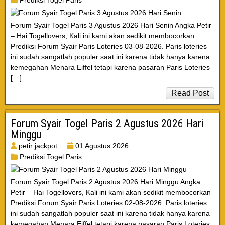
Prediksi Togel Paris
Forum Syair Togel Paris 3 Agustus 2026 Hari Senin Angka Petir
– Hai Togellovers, Kali ini kami akan sedikit membocorkan
Prediksi Forum Syair Paris Loteries 03-08-2026. Paris loteries
ini sudah sangatlah populer saat ini karena tidak hanya karena
kemegahan Menara Eiffel tetapi karena pasaran Paris Loteries
[…]
Read Post
Forum Syair Togel Paris 2 Agustus 2026 Hari
Minggu
petir jackpot
01 Agustus 2026
Prediksi Togel Paris
Forum Syair Togel Paris 2 Agustus 2026 Hari Minggu Angka
Petir – Hai Togellovers, Kali ini kami akan sedikit membocorkan
Prediksi Forum Syair Paris Loteries 02-08-2026. Paris loteries
ini sudah sangatlah populer saat ini karena tidak hanya karena
kemegahan Menara Eiffel tetapi karena pasaran Paris Loteries