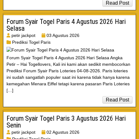
Read Post
Forum Syair Togel Paris 4 Agustus 2026 Hari
Selasa
petir jackpot
03 Agustus 2026
Prediksi Togel Paris
Forum Syair Togel Paris 4 Agustus 2026 Hari Selasa Angka
Petir – Hai Togellovers, Kali ini kami akan sedikit membocorkan
Prediksi Forum Syair Paris Loteries 04-08-2026. Paris loteries
ini sudah sangatlah populer saat ini karena tidak hanya karena
kemegahan Menara Eiffel tetapi karena pasaran Paris Loteries
[…]
Read Post
Forum Syair Togel Paris 3 Agustus 2026 Hari
Senin
petir jackpot
02 Agustus 2026