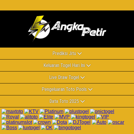
Prediksi Jitu
Keluaran Togel Hari Ini
Live Draw Togel
Pengeluaran Toto Pools
Data Toto 2025