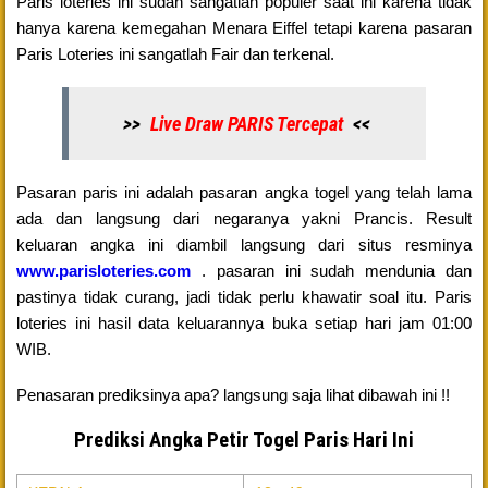
Paris loteries ini sudah sangatlah populer saat ini karena tidak
hanya karena kemegahan Menara Eiffel tetapi karena pasaran
Paris Loteries ini sangatlah Fair dan terkenal.
>>
Live Draw PARIS Tercepat
<<
Pasaran paris ini adalah pasaran angka togel yang telah lama
ada dan langsung dari negaranya yakni Prancis. Result
keluaran angka ini diambil langsung dari situs resminya
www.parisloteries.com
. pasaran ini sudah mendunia dan
pastinya tidak curang, jadi tidak perlu khawatir soal itu. Paris
loteries ini hasil data keluarannya buka setiap hari jam 01:00
WIB.
Penasaran prediksinya apa? langsung saja lihat dibawah ini !!
Prediksi Angka Petir Togel Paris Hari Ini