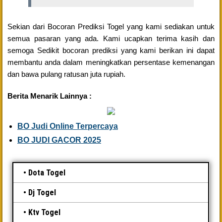
Sekian dari Bocoran Prediksi Togel yang kami sediakan untuk
semua pasaran yang ada. Kami ucapkan terima kasih dan
semoga Sedikit bocoran prediksi yang kami berikan ini dapat
membantu anda dalam meningkatkan persentase kemenangan
dan bawa pulang ratusan juta rupiah.
Berita Menarik Lainnya :
BO Judi Online Terpercaya
BO JUDI GACOR 2025
Dota Togel
Dj Togel
Ktv Togel