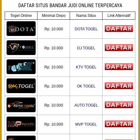
DAFTAR SITUS BANDAR JUDI ONLINE TERPERCAYA
Togel Online
Minimal Depo
Nama Situs
Link Alternatif
Rp. 10.000
DOTA TOGEL
Rp. 10.000
DJ TOGEL
Rp. 10.000
KTV TOGEL
Rp. 10.000
OK TOGEL
Rp. 10.000
AUTO TOGEL
Rp. 10.000
MVP TOGEL