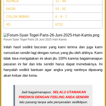
KEPALA
12 - 49
EKOR
53 - 02
COLOK BEBAS
6 - 8 - 7
4D
6722
Forum Syair Togel Paris 26 Juni 2025 Hari Kamis
Inilah hasil sedikit bocoran yang kami terima dan juga kami
rumuskan sendiri lagi dengan rumus yang jitu oleh ahlinya. Kami
tidak bisa mengatakan ini akan jitu 100% karena bagaimanapun
pasaran ini fair dan kita sendiri harus dapat menebaknya. Ini
hanyalah sedikit bantuan agar angka yang nantinya dipasang
akan keluar dan kena.
Jadi bagaimanapun,
SELALU UTAMAKAN
PREDIKSI DENGAN FEELING ANDA SENDIRI
lalu pasang tanpa ada penyesalan sedikitpun.