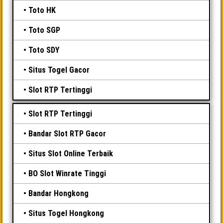
Toto HK
Toto SGP
Toto SDY
Situs Togel Gacor
Slot RTP Tertinggi
Slot RTP Tertinggi
Bandar Slot RTP Gacor
Situs Slot Online Terbaik
BO Slot Winrate Tinggi
Bandar Hongkong
Situs Togel Hongkong