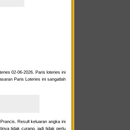
ries 02-06-2026. Paris loteries ini
saran Paris Loteries ini sangatlah
Prancis. Result keluaran angka ini
nya tidak curang, jadi tidak perlu