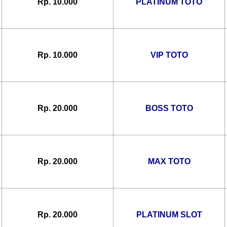
Rp. 10.000
PLATINUM TOTO
Rp. 10.000
VIP TOTO
Rp. 20.000
BOSS TOTO
Rp. 20.000
MAX TOTO
Rp. 20.000
PLATINUM SLOT