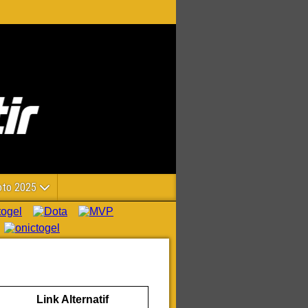
oto 2025
Link Alternatif