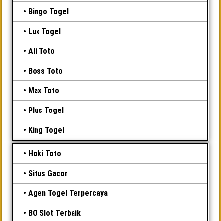
Bingo Togel
Lux Togel
Ali Toto
Boss Toto
Max Toto
Plus Togel
King Togel
Hoki Toto
Situs Gacor
Agen Togel Terpercaya
BO Slot Terbaik