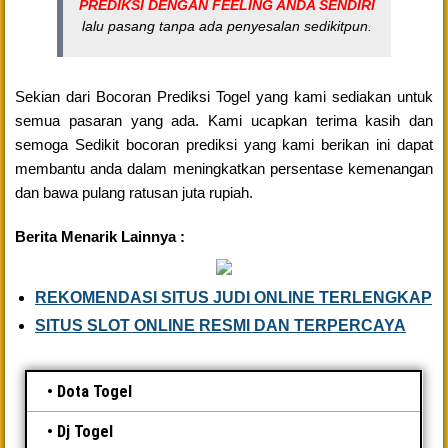
PREDIKSI DENGAN FEELING ANDA SENDIRI
lalu pasang tanpa ada penyesalan sedikitpun.
Sekian dari Bocoran Prediksi Togel yang kami sediakan untuk
semua pasaran yang ada. Kami ucapkan terima kasih dan
semoga Sedikit bocoran prediksi yang kami berikan ini dapat
membantu anda dalam meningkatkan persentase kemenangan
dan bawa pulang ratusan juta rupiah.
Berita Menarik Lainnya :
REKOMENDASI SITUS JUDI ONLINE TERLENGKAP
SITUS SLOT ONLINE RESMI DAN TERPERCAYA
Dota Togel
Dj Togel