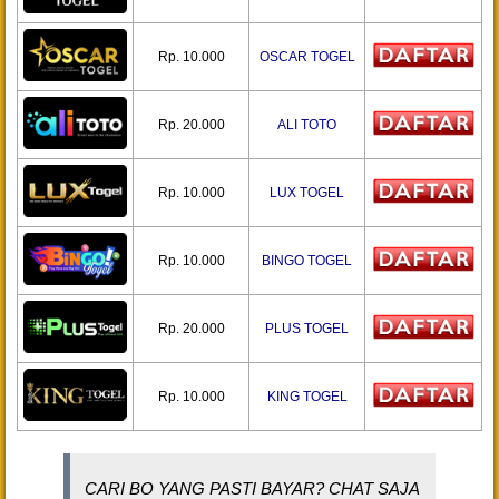
Rp. 10.000
OSCAR TOGEL
Rp. 20.000
ALI TOTO
Rp. 10.000
LUX TOGEL
Rp. 10.000
BINGO TOGEL
Rp. 20.000
PLUS TOGEL
Rp. 10.000
KING TOGEL
CARI BO YANG PASTI BAYAR? CHAT SAJA