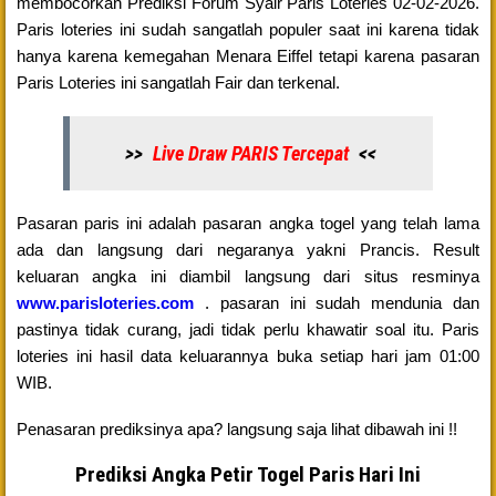
membocorkan Prediksi Forum Syair Paris Loteries 02-02-2026.
Paris loteries ini sudah sangatlah populer saat ini karena tidak
hanya karena kemegahan Menara Eiffel tetapi karena pasaran
Paris Loteries ini sangatlah Fair dan terkenal.
>>
Live Draw PARIS Tercepat
<<
Pasaran paris ini adalah pasaran angka togel yang telah lama
ada dan langsung dari negaranya yakni Prancis. Result
keluaran angka ini diambil langsung dari situs resminya
www.parisloteries.com
. pasaran ini sudah mendunia dan
pastinya tidak curang, jadi tidak perlu khawatir soal itu. Paris
loteries ini hasil data keluarannya buka setiap hari jam 01:00
WIB.
Penasaran prediksinya apa? langsung saja lihat dibawah ini !!
Prediksi Angka Petir Togel Paris Hari Ini