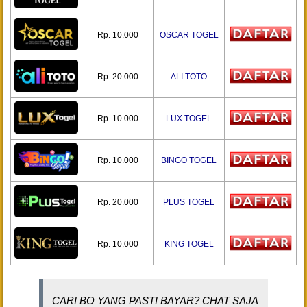
Rp. 10.000
OSCAR TOGEL
Rp. 20.000
ALI TOTO
Rp. 10.000
LUX TOGEL
Rp. 10.000
BINGO TOGEL
Rp. 20.000
PLUS TOGEL
Rp. 10.000
KING TOGEL
CARI BO YANG PASTI BAYAR? CHAT SAJA