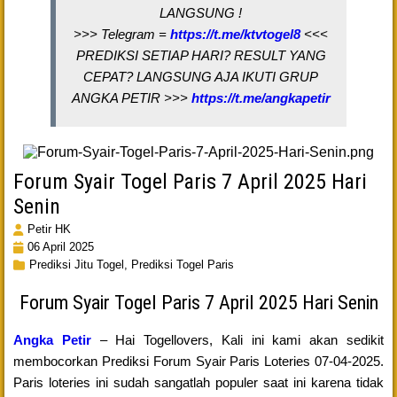
LANGSUNG !
>>> Telegram =
https://t.me/ktvtogel8
<<<
PREDIKSI SETIAP HARI? RESULT YANG
CEPAT? LANGSUNG AJA IKUTI GRUP
ANGKA PETIR >>>
https://t.me/angkapetir
Forum Syair Togel Paris 7 April 2025 Hari
Senin
Petir HK
06 April 2025
Prediksi Jitu Togel,
Prediksi Togel Paris
Forum Syair Togel Paris 7 April 2025 Hari Senin
Angka Petir
– Hai Togellovers, Kali ini kami akan sedikit
membocorkan Prediksi Forum Syair Paris Loteries 07-04-2025.
Paris loteries ini sudah sangatlah populer saat ini karena tidak