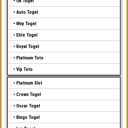
Ok Togel
Auto Togel
Mvp Togel
Elite Togel
Royal Togel
Platinum Toto
Vip Toto
Platinum Slot
Crown Togel
Oscar Togel
Bingo Togel