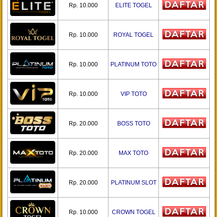
Rp. 10.000
ELITE TOGEL
Rp. 10.000
ROYAL TOGEL
Rp. 10.000
PLATINUM TOTO
Rp. 10.000
VIP TOTO
Rp. 20.000
BOSS TOTO
Rp. 20.000
MAX TOTO
Rp. 20.000
PLATINUM SLOT
Rp. 10.000
CROWN TOGEL