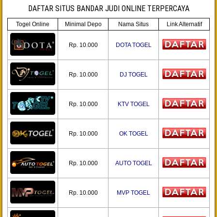
DAFTAR SITUS BANDAR JUDI ONLINE TERPERCAYA
Togel Online
Minimal Depo
Nama Situs
Link Alternatif
Rp. 10.000
DOTA TOGEL
Rp. 10.000
DJ TOGEL
Rp. 10.000
KTV TOGEL
Rp. 10.000
OK TOGEL
Rp. 10.000
AUTO TOGEL
Rp. 10.000
MVP TOGEL