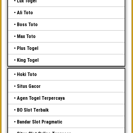
Lux Togel
Ali Toto
Boss Toto
Max Toto
Plus Togel
King Togel
Hoki Toto
Situs Gacor
Agen Togel Terpercaya
BO Slot Terbaik
Bandar Slot Pragmatic