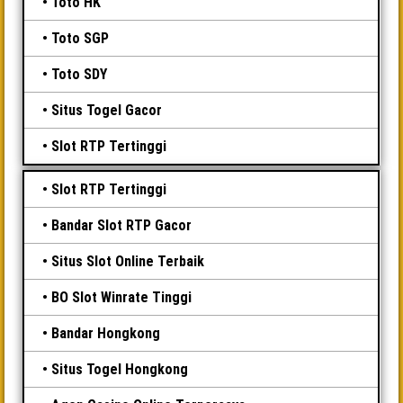
Toto HK
Toto SGP
Toto SDY
Situs Togel Gacor
Slot RTP Tertinggi
Slot RTP Tertinggi
Bandar Slot RTP Gacor
Situs Slot Online Terbaik
BO Slot Winrate Tinggi
Bandar Hongkong
Situs Togel Hongkong