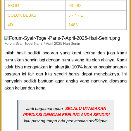
EKOR
93 - 68
COLOK BEBAS
5 - 4 - 1
4D
1486
Forum Syair Togel Paris 7 April 2025 Hari Senin
Inilah hasil sedikit bocoran yang kami terima dan juga kami
rumuskan sendiri lagi dengan rumus yang jitu oleh ahlinya. Kami
tidak bisa mengatakan ini akan jitu 100% karena bagaimanapun
pasaran ini fair dan kita sendiri harus dapat menebaknya. Ini
hanyalah sedikit bantuan agar angka yang nantinya dipasang
akan keluar dan kena.
Jadi bagaimanapun,
SELALU UTAMAKAN
PREDIKSI DENGAN FEELING ANDA SENDIRI
lalu pasang tanpa ada penyesalan sedikitpun.