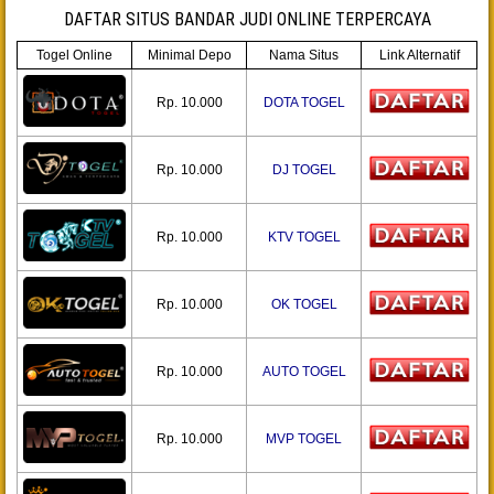
DAFTAR SITUS BANDAR JUDI ONLINE TERPERCAYA
Togel Online
Minimal Depo
Nama Situs
Link Alternatif
Rp. 10.000
DOTA TOGEL
Rp. 10.000
DJ TOGEL
Rp. 10.000
KTV TOGEL
Rp. 10.000
OK TOGEL
Rp. 10.000
AUTO TOGEL
Rp. 10.000
MVP TOGEL