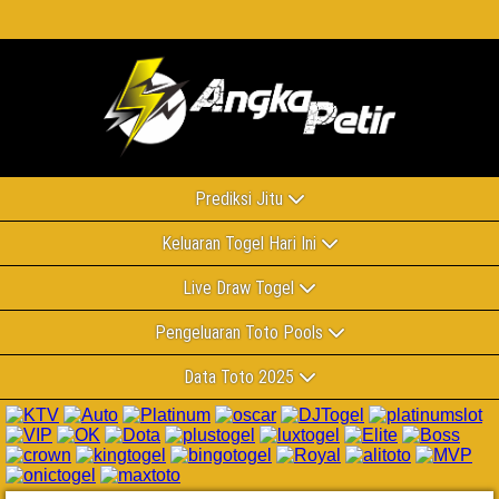
Prediksi Jitu
Keluaran Togel Hari Ini
Live Draw Togel
Pengeluaran Toto Pools
Data Toto 2025