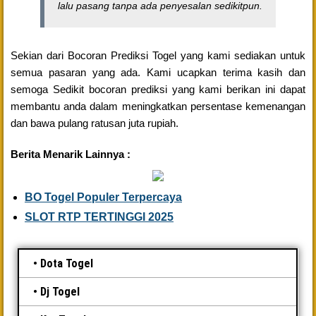
lalu pasang tanpa ada penyesalan sedikitpun.
Sekian dari Bocoran Prediksi Togel yang kami sediakan untuk
semua pasaran yang ada. Kami ucapkan terima kasih dan
semoga Sedikit bocoran prediksi yang kami berikan ini dapat
membantu anda dalam meningkatkan persentase kemenangan
dan bawa pulang ratusan juta rupiah.
Berita Menarik Lainnya :
BO Togel Populer Terpercaya
SLOT RTP TERTINGGI 2025
Dota Togel
Dj Togel