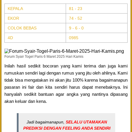
KEPALA
81 - 23
EKOR
74 - 52
COLOK BEBAS
9 - 6 - 0
4D
0985
Forum Syair Togel Paris 6 Maret 2025 Hari Kamis
Inilah hasil sedikit bocoran yang kami terima dan juga kami
rumuskan sendiri lagi dengan rumus yang jitu oleh ahlinya. Kami
tidak bisa mengatakan ini akan jitu 100% karena bagaimanapun
pasaran ini fair dan kita sendiri harus dapat menebaknya. Ini
hanyalah sedikit bantuan agar angka yang nantinya dipasang
akan keluar dan kena.
Jadi bagaimanapun,
SELALU UTAMAKAN
PREDIKSI DENGAN FEELING ANDA SENDIRI