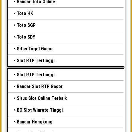
Bandar Toto Online
Toto HK
Toto SGP
Toto SDY
Situs Togel Gacor
Slot RTP Tertinggi
Slot RTP Tertinggi
Bandar Slot RTP Gacor
Situs Slot Online Terbaik
BO Slot Winrate Tinggi
Bandar Hongkong