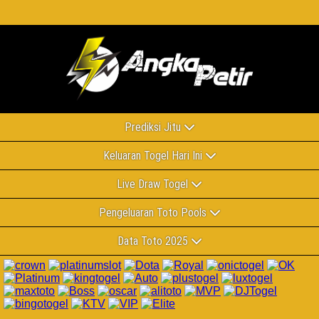
Prediksi Jitu
Keluaran Togel Hari Ini
Live Draw Togel
Pengeluaran Toto Pools
Data Toto 2025