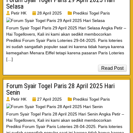
Selasa
Petir HK
28 April 2025
Prediksi Togel Paris
Forum Syair Togel Paris 29 April 2025 Hari Selasa Angka Petir –
Hai Togellovers, Kali ini kami akan sedikit membocorkan
Prediksi Forum Syair Paris Loteries 29-04-2025. Paris loteries
ini sudah sangatlah populer saat ini karena tidak hanya karena
kemegahan Menara Eiffel tetapi karena pasaran Paris Loteries
[…]
Read Post
Forum Syair Togel Paris 28 April 2025 Hari
Senin
Petir HK
27 April 2025
Prediksi Togel Paris
Forum Syair Togel Paris 28 April 2025 Hari Senin Angka Petir –
Hai Togellovers, Kali ini kami akan sedikit membocorkan
Prediksi Forum Syair Paris Loteries 28-04-2025. Paris loteries
ini sudah sangatlah populer saat ini karena tidak hanya karena