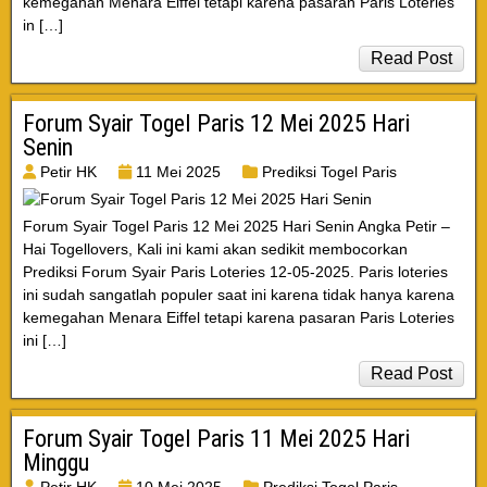
kemegahan Menara Eiffel tetapi karena pasaran Paris Loteries
in […]
Read Post
Forum Syair Togel Paris 12 Mei 2025 Hari
Senin
Petir HK
11 Mei 2025
Prediksi Togel Paris
Forum Syair Togel Paris 12 Mei 2025 Hari Senin Angka Petir –
Hai Togellovers, Kali ini kami akan sedikit membocorkan
Prediksi Forum Syair Paris Loteries 12-05-2025. Paris loteries
ini sudah sangatlah populer saat ini karena tidak hanya karena
kemegahan Menara Eiffel tetapi karena pasaran Paris Loteries
ini […]
Read Post
Forum Syair Togel Paris 11 Mei 2025 Hari
Minggu