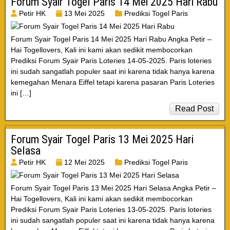
Forum Syair Togel Paris 14 Mei 2025 Hari Rabu
Petir HK
13 Mei 2025
Prediksi Togel Paris
Forum Syair Togel Paris 14 Mei 2025 Hari Rabu Angka Petir –
Hai Togellovers, Kali ini kami akan sedikit membocorkan
Prediksi Forum Syair Paris Loteries 14-05-2025. Paris loteries
ini sudah sangatlah populer saat ini karena tidak hanya karena
kemegahan Menara Eiffel tetapi karena pasaran Paris Loteries
ini […]
Read Post
Forum Syair Togel Paris 13 Mei 2025 Hari
Selasa
Petir HK
12 Mei 2025
Prediksi Togel Paris
Forum Syair Togel Paris 13 Mei 2025 Hari Selasa Angka Petir –
Hai Togellovers, Kali ini kami akan sedikit membocorkan
Prediksi Forum Syair Paris Loteries 13-05-2025. Paris loteries
ini sudah sangatlah populer saat ini karena tidak hanya karena