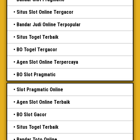
Situs Slot Online Tergacor
Bandar Judi Online Terpopular
Situs Togel Terbaik
BO Togel Tergacor
Agen Slot Online Terpercaya
BO Slot Pragmatic
Slot Pragmatic Online
Agen Slot Online Terbaik
BO Slot Gacor
Situs Togel Terbaik
Bandar Toto Online