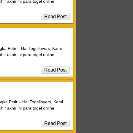
r akhir ini para togel online
Read Post
ka Petir – Hai Togellovers, Kami
r akhir ini para togel online
Read Post
gka Petir – Hai Togellovers, Kami
r akhir ini para togel online
Read Post