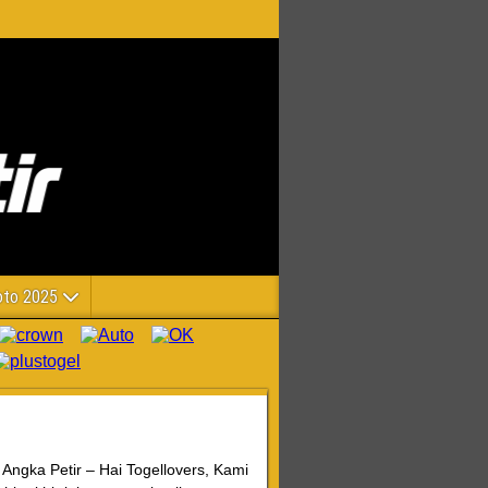
oto 2025
Angka Petir – Hai Togellovers, Kami