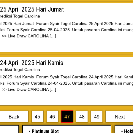
 25 April 2025 Hari Jumat
rediksi Togel Carolina
Forum Syair Togel Carolina 25 April 2025 Hari Juma
i Forum Syair Carolina 25-04-2025. Untuk pasaran Carolina ini mungkin
. >> Live Draw CAROLINA […]
 24 April 2025 Hari Kamis
rediksi Togel Carolina
Forum Syair Togel Carolina 24 April 2025 Hari Kami
i Forum Syair Carolina 24-04-2025. Untuk pasaran Carolina ini mungkin
. >> Live Draw CAROLINA […]
Back
45
46
47
48
49
Next
Platinum Slot
Hoki