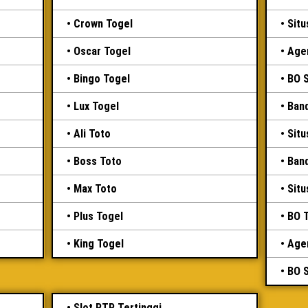
Crown Togel
Situ
Oscar Togel
Age
Bingo Togel
BO S
Lux Togel
Band
Ali Toto
Situ
Boss Toto
Band
Max Toto
Situ
Plus Togel
BO 
King Togel
Agen
BO S
Slot RTP Tertinggi