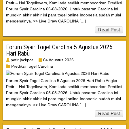
Petir – Hai Togellovers, Kami ada sedikit membocorkan Prediksi
Forum Syair Carolina 06-08-2026. Untuk pasaran Carolina ini
mungkin akhir akhir ini para togel online Indonesia sudah mulai
mengenalnya. >> Live Draw CAROLINA […]
Read Post
Forum Syair Togel Carolina 5 Agustus 2026
Hari Rabu
petir jackpot
04 Agustus 2026
Prediksi Togel Carolina
Forum Syair Togel Carolina 5 Agustus 2026 Hari Rabu Angka
Petir – Hai Togellovers, Kami ada sedikit membocorkan Prediksi
Forum Syair Carolina 05-08-2026. Untuk pasaran Carolina ini
mungkin akhir akhir ini para togel online Indonesia sudah mulai
mengenalnya. >> Live Draw CAROLINA […]
Read Post