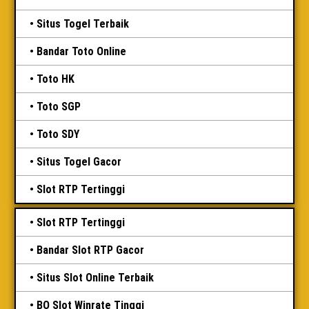
Situs Togel Terbaik
Bandar Toto Online
Toto HK
Toto SGP
Toto SDY
Situs Togel Gacor
Slot RTP Tertinggi
Slot RTP Tertinggi
Bandar Slot RTP Gacor
Situs Slot Online Terbaik
BO Slot Winrate Tinggi