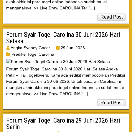
akhir akhir ini para togel online Indonesia sudah mulai
mengenalnya. >> Live Draw CAROLINA Ter […]
Read Post
Forum Syair Togel Carolina 30 Juni 2026 Hari
Selasa
Angka Sydney Gacor
29 Juni 2026
Prediksi Togel Carolina
Forum Syair Togel Carolina 30 Juni 2026 Hari Selasa Angka
Petir – Hai Togellovers, Kami ada sedikit membocorkan Prediksi
Forum Syair Carolina 30-06-2026. Untuk pasaran Carolina ini
mungkin akhir akhir ini para togel online Indonesia sudah mulai
mengenalnya. >> Live Draw CAROLINA […]
Read Post
Forum Syair Togel Carolina 29 Juni 2026 Hari
Senin