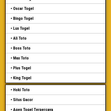
Oscar Togel
Bingo Togel
Lux Togel
Ali Toto
Boss Toto
Max Toto
Plus Togel
King Togel
Hoki Toto
Situs Gacor
Agen Togel Terpercaya