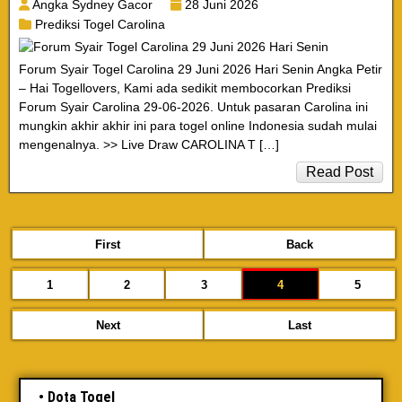
Angka Sydney Gacor
28 Juni 2026
Prediksi Togel Carolina
Forum Syair Togel Carolina 29 Juni 2026 Hari Senin Angka Petir
– Hai Togellovers, Kami ada sedikit membocorkan Prediksi
Forum Syair Carolina 29-06-2026. Untuk pasaran Carolina ini
mungkin akhir akhir ini para togel online Indonesia sudah mulai
mengenalnya. >> Live Draw CAROLINA T […]
Read Post
First
Back
1
2
3
4
5
Next
Last
Dota Togel