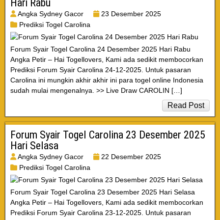
Hari Rabu
Angka Sydney Gacor
23 Desember 2025
Prediksi Togel Carolina
Forum Syair Togel Carolina 24 Desember 2025 Hari Rabu
Angka Petir – Hai Togellovers, Kami ada sedikit membocorkan
Prediksi Forum Syair Carolina 24-12-2025. Untuk pasaran
Carolina ini mungkin akhir akhir ini para togel online Indonesia
sudah mulai mengenalnya. >> Live Draw CAROLIN […]
Read Post
Forum Syair Togel Carolina 23 Desember 2025
Hari Selasa
Angka Sydney Gacor
22 Desember 2025
Prediksi Togel Carolina
Forum Syair Togel Carolina 23 Desember 2025 Hari Selasa
Angka Petir – Hai Togellovers, Kami ada sedikit membocorkan
Prediksi Forum Syair Carolina 23-12-2025. Untuk pasaran