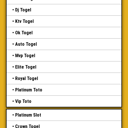
Dj Togel
Ktv Togel
Ok Togel
Auto Togel
Mvp Togel
Elite Togel
Royal Togel
Platinum Toto
Vip Toto
Platinum Slot
Crown Togel