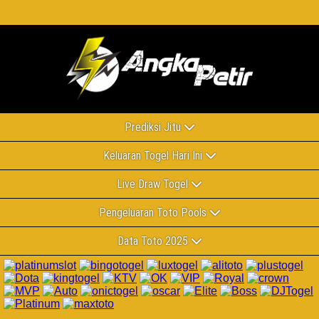
Prediksi Jitu
Keluaran Togel Hari Ini
Live Draw Togel
Pengeluaran Toto Pools
Data Toto 2025