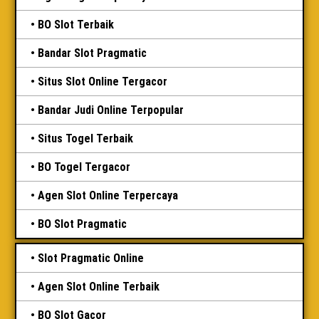
BO Slot Terbaik
Bandar Slot Pragmatic
Situs Slot Online Tergacor
Bandar Judi Online Terpopular
Situs Togel Terbaik
BO Togel Tergacor
Agen Slot Online Terpercaya
BO Slot Pragmatic
Slot Pragmatic Online
Agen Slot Online Terbaik
BO Slot Gacor