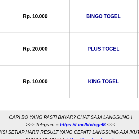
Rp. 10.000
BINGO TOGEL
Rp. 20.000
PLUS TOGEL
Rp. 10.000
KING TOGEL
CARI BO YANG PASTI BAYAR? CHAT SAJA LANGSUNG !
>>> Telegram =
https://t.me/ktvtogel8
<<<
KSI SETIAP HARI? RESULT YANG CEPAT? LANGSUNG AJA IKU