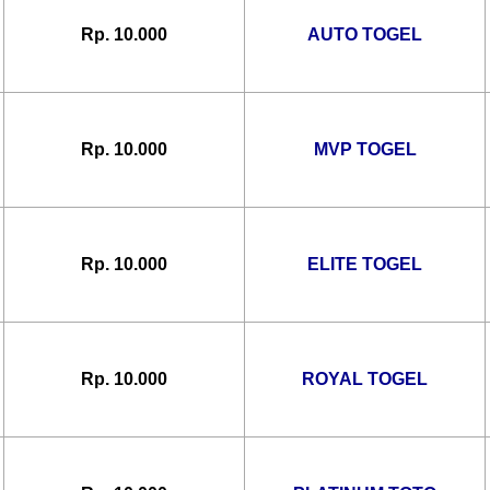
Rp. 10.000
AUTO TOGEL
Rp. 10.000
MVP TOGEL
Rp. 10.000
ELITE TOGEL
Rp. 10.000
ROYAL TOGEL