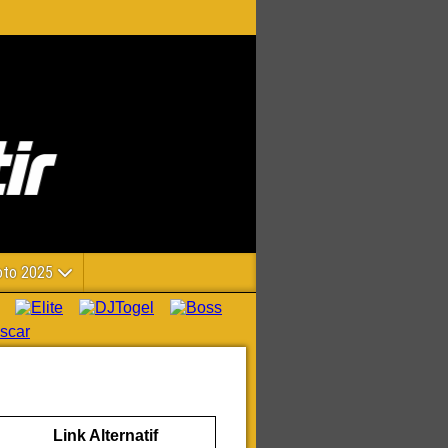
oto 2025
Link Alternatif