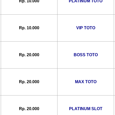
Rp. 10.000
PLATINUM TOTO
Rp. 10.000
VIP TOTO
Rp. 20.000
BOSS TOTO
Rp. 20.000
MAX TOTO
Rp. 20.000
PLATINUM SLOT