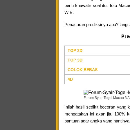
perlu khawatir soal itu. Toto Mac
WIB.
Penasaran prediksinya apa? langsun
Pre
TOP 2D
TOP 3D
COLOK BEBAS
4D
Forum Syair Togel Macau 3 A
Inilah hasil sedikit bocoran yang
mengatakan ini akan jitu 100% ka
bantuan agar angka yang nantinya