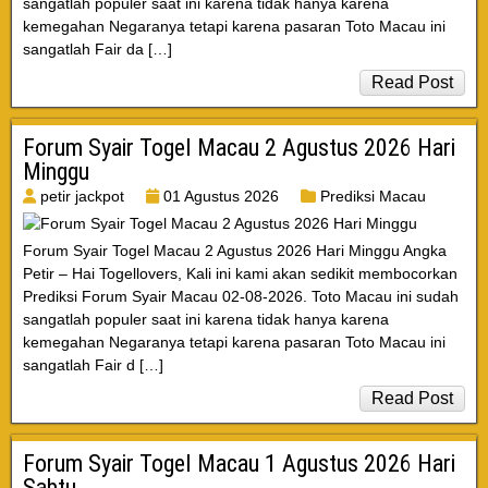
sangatlah populer saat ini karena tidak hanya karena
kemegahan Negaranya tetapi karena pasaran Toto Macau ini
sangatlah Fair da […]
Read Post
Forum Syair Togel Macau 2 Agustus 2026 Hari
Minggu
petir jackpot
01 Agustus 2026
Prediksi Macau
Forum Syair Togel Macau 2 Agustus 2026 Hari Minggu Angka
Petir – Hai Togellovers, Kali ini kami akan sedikit membocorkan
Prediksi Forum Syair Macau 02-08-2026. Toto Macau ini sudah
sangatlah populer saat ini karena tidak hanya karena
kemegahan Negaranya tetapi karena pasaran Toto Macau ini
sangatlah Fair d […]
Read Post
Forum Syair Togel Macau 1 Agustus 2026 Hari
Sabtu