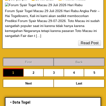
Forum Syair Togel Macau 29 Juli 2026 Hari Rabu Angka Petir –
Hai Togellovers, Kali ini kami akan sedikit membocorkan
Prediksi Forum Syair Macau 29-07-2026. Toto Macau ini sudah
sangatlah populer saat ini karena tidak hanya karena
kemegahan Negaranya tetapi karena pasaran Toto Macau ini
sangatlah Fair dan t […]
Read Post
First
Back
1
2
3
4
5
Next
Last
Dota Togel