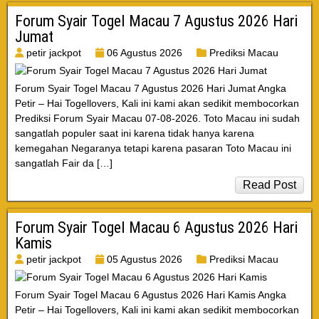
Forum Syair Togel Macau 7 Agustus 2026 Hari
Jumat
petir jackpot
06 Agustus 2026
Prediksi Macau
Forum Syair Togel Macau 7 Agustus 2026 Hari Jumat Angka
Petir – Hai Togellovers, Kali ini kami akan sedikit membocorkan
Prediksi Forum Syair Macau 07-08-2026. Toto Macau ini sudah
sangatlah populer saat ini karena tidak hanya karena
kemegahan Negaranya tetapi karena pasaran Toto Macau ini
sangatlah Fair da […]
Read Post
Forum Syair Togel Macau 6 Agustus 2026 Hari
Kamis
petir jackpot
05 Agustus 2026
Prediksi Macau
Forum Syair Togel Macau 6 Agustus 2026 Hari Kamis Angka
Petir – Hai Togellovers, Kali ini kami akan sedikit membocorkan