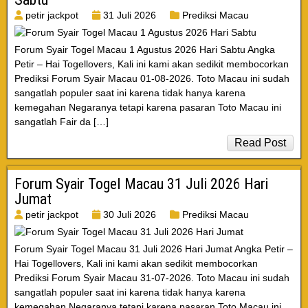
petir jackpot
31 Juli 2026
Prediksi Macau
Forum Syair Togel Macau 1 Agustus 2026 Hari Sabtu Angka
Petir – Hai Togellovers, Kali ini kami akan sedikit membocorkan
Prediksi Forum Syair Macau 01-08-2026. Toto Macau ini sudah
sangatlah populer saat ini karena tidak hanya karena
kemegahan Negaranya tetapi karena pasaran Toto Macau ini
sangatlah Fair da […]
Read Post
Forum Syair Togel Macau 31 Juli 2026 Hari
Jumat
petir jackpot
30 Juli 2026
Prediksi Macau
Forum Syair Togel Macau 31 Juli 2026 Hari Jumat Angka Petir –
Hai Togellovers, Kali ini kami akan sedikit membocorkan
Prediksi Forum Syair Macau 31-07-2026. Toto Macau ini sudah
sangatlah populer saat ini karena tidak hanya karena
kemegahan Negaranya tetapi karena pasaran Toto Macau ini