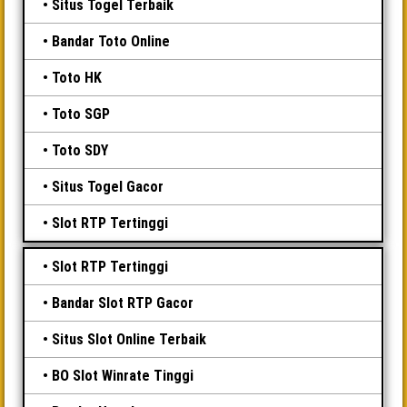
Situs Togel Terbaik
Bandar Toto Online
Toto HK
Toto SGP
Toto SDY
Situs Togel Gacor
Slot RTP Tertinggi
Slot RTP Tertinggi
Bandar Slot RTP Gacor
Situs Slot Online Terbaik
BO Slot Winrate Tinggi