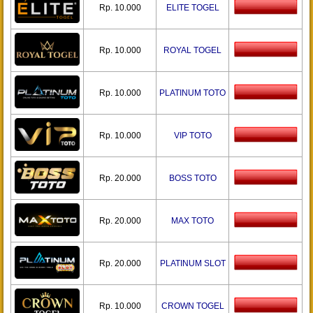
Rp. 10.000
ELITE TOGEL
Rp. 10.000
ROYAL TOGEL
Rp. 10.000
PLATINUM TOTO
Rp. 10.000
VIP TOTO
Rp. 20.000
BOSS TOTO
Rp. 20.000
MAX TOTO
Rp. 20.000
PLATINUM SLOT
Rp. 10.000
CROWN TOGEL