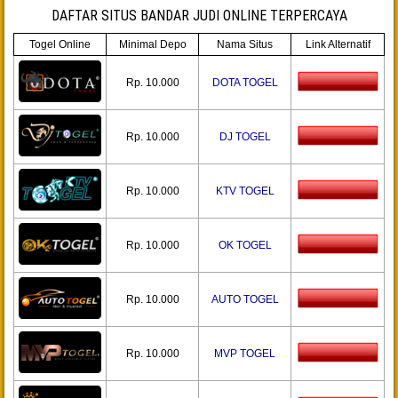
DAFTAR SITUS BANDAR JUDI ONLINE TERPERCAYA
Togel Online
Minimal Depo
Nama Situs
Link Alternatif
Rp. 10.000
DOTA TOGEL
Rp. 10.000
DJ TOGEL
Rp. 10.000
KTV TOGEL
Rp. 10.000
OK TOGEL
Rp. 10.000
AUTO TOGEL
Rp. 10.000
MVP TOGEL