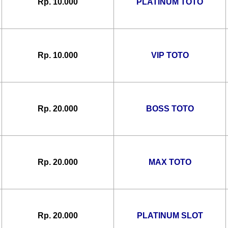
Rp. 10.000
PLATINUM TOTO
Rp. 10.000
VIP TOTO
Rp. 20.000
BOSS TOTO
Rp. 20.000
MAX TOTO
Rp. 20.000
PLATINUM SLOT