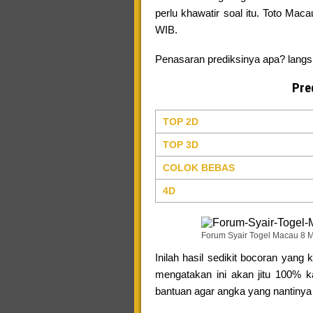
perlu khawatir soal itu. Toto Mac
WIB.
Penasaran prediksinya apa? langsun
Pre
TOP 2D
TOP 3D
COLOK BEBAS
4D
Forum Syair Togel Macau 8 M
Inilah hasil sedikit bocoran yang
mengatakan ini akan jitu 100% ka
bantuan agar angka yang nantinya