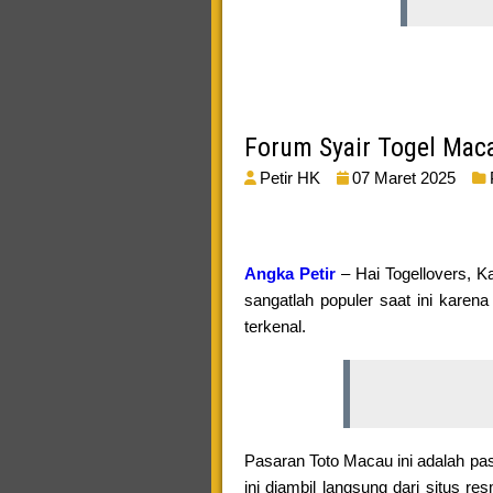
Forum Syair Togel Mac
Petir HK
07 Maret 2025
Angka Petir
– Hai Togellovers, K
sangatlah populer saat ini karen
terkenal.
Pasaran Toto Macau ini adalah pas
ini diambil langsung dari situs r