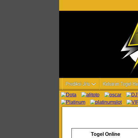
Prediksi Jitu
Keluaran Togel Har
Togel Online