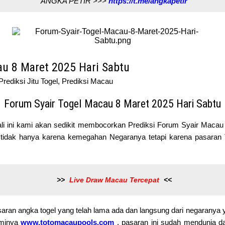
ANGKA PETIR >>>
https://t.me/angkapetir
au 8 Maret 2025 Hari Sabtu
Prediksi Jitu Togel,
Prediksi Macau
Forum Syair Togel Macau 8 Maret 2025 Hari Sabtu
ali ini kami akan sedikit membocorkan Prediksi Forum Syair Macau
a tidak hanya karena kemegahan Negaranya tetapi karena pasaran 
>>
Live Draw Macau Tercepat
<<
aran angka togel yang telah lama ada dan langsung dari negaranya 
esminya
www.totomacaupools.com
. pasaran ini sudah mendunia dan