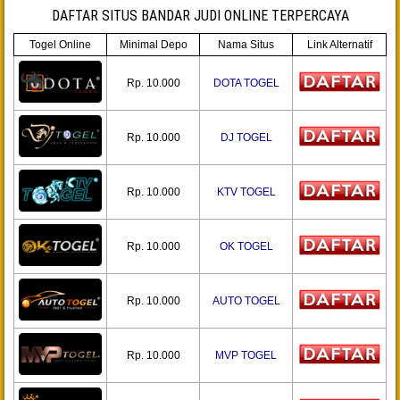
DAFTAR SITUS BANDAR JUDI ONLINE TERPERCAYA
Togel Online
Minimal Depo
Nama Situs
Link Alternatif
Rp. 10.000
DOTA TOGEL
Rp. 10.000
DJ TOGEL
Rp. 10.000
KTV TOGEL
Rp. 10.000
OK TOGEL
Rp. 10.000
AUTO TOGEL
Rp. 10.000
MVP TOGEL