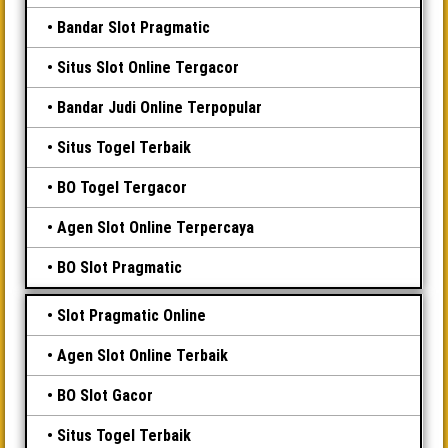
Bandar Slot Pragmatic
Situs Slot Online Tergacor
Bandar Judi Online Terpopular
Situs Togel Terbaik
BO Togel Tergacor
Agen Slot Online Terpercaya
BO Slot Pragmatic
Slot Pragmatic Online
Agen Slot Online Terbaik
BO Slot Gacor
Situs Togel Terbaik