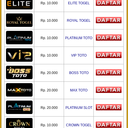
Rp. 10.000
ELITE TOGEL
Rp. 10.000
ROYAL TOGEL
Rp. 10.000
PLATINUM TOTO
Rp. 10.000
VIP TOTO
Rp. 20.000
BOSS TOTO
Rp. 20.000
MAX TOTO
Rp. 20.000
PLATINUM SLOT
Rp. 10.000
CROWN TOGEL