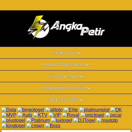
Prediksi Jitu
Keluaran Togel Hari Ini
Live Draw Togel
Pengeluaran Toto Pools
Data Toto 2025