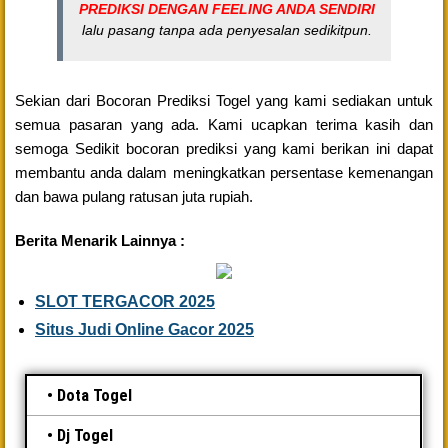
PREDIKSI DENGAN FEELING ANDA SENDIRI
lalu pasang tanpa ada penyesalan sedikitpun.
Sekian dari Bocoran Prediksi Togel yang kami sediakan untuk
semua pasaran yang ada. Kami ucapkan terima kasih dan
semoga Sedikit bocoran prediksi yang kami berikan ini dapat
membantu anda dalam meningkatkan persentase kemenangan
dan bawa pulang ratusan juta rupiah.
Berita Menarik Lainnya :
SLOT TERGACOR 2025
Situs Judi Online Gacor 2025
Dota Togel
Dj Togel