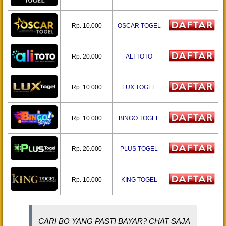
Rp. 10.000
OSCAR TOGEL
Rp. 20.000
ALI TOTO
Rp. 10.000
LUX TOGEL
Rp. 10.000
BINGO TOGEL
Rp. 20.000
PLUS TOGEL
Rp. 10.000
KING TOGEL
CARI BO YANG PASTI BAYAR? CHAT SAJA