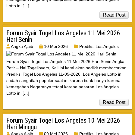
Lotto ini […]
Read Post
Forum Syair Togel Los Angeles 11 Mei 2026
Hari Senin
Angka Ajaib
10 Mei 2026
Prediksi Los Angeles
Forum Syair Togel Los Angeles 11 Mei 2026 Hari Senin Angka
Petir – Hai Togellovers, Kali ini kami akan sedikit membocorkan
Prediksi Togel Los Angeles 11-05-2026. Los Angeles Lotto ini
sudah sangatlah populer saat ini karena tidak hanya karena
kemegahan Negaranya tetapi karena pasaran Los Angeles
Lotto ini […]
Read Post
Forum Syair Togel Los Angeles 10 Mei 2026
Hari Minggu
Angka Ajaib
09 Mei 2026
Prediksi Los Angeles