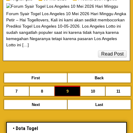
Forum Syair Togel Los Angeles 10 Mei 2026 Hari Minggu Angka
Petir – Hai Togellovers, Kali ini kami akan sedikit membocorkan
Prediksi Togel Los Angeles 10-05-2026. Los Angeles Lotto ini
sudah sangatlah populer saat ini karena tidak hanya karena
kemegahan Negaranya tetapi karena pasaran Los Angeles
Lotto ini […]
Read Post
First
Back
7
8
9
10
11
Next
Last
Dota Togel