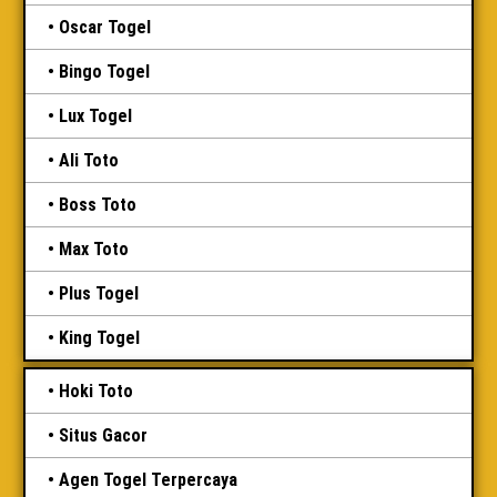
Oscar Togel
Bingo Togel
Lux Togel
Ali Toto
Boss Toto
Max Toto
Plus Togel
King Togel
Hoki Toto
Situs Gacor
Agen Togel Terpercaya