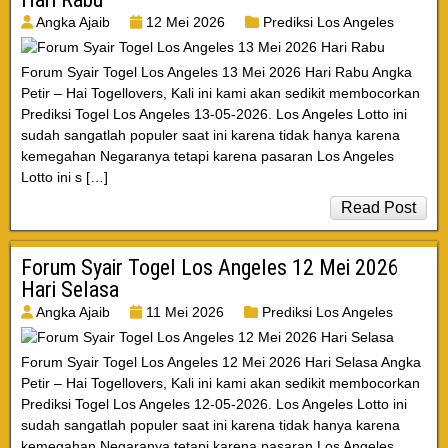
Angka Ajaib
12 Mei 2026
Prediksi Los Angeles
Forum Syair Togel Los Angeles 13 Mei 2026 Hari Rabu Angka
Petir – Hai Togellovers, Kali ini kami akan sedikit membocorkan
Prediksi Togel Los Angeles 13-05-2026. Los Angeles Lotto ini
sudah sangatlah populer saat ini karena tidak hanya karena
kemegahan Negaranya tetapi karena pasaran Los Angeles
Lotto ini s […]
Read Post
Forum Syair Togel Los Angeles 12 Mei 2026
Hari Selasa
Angka Ajaib
11 Mei 2026
Prediksi Los Angeles
Forum Syair Togel Los Angeles 12 Mei 2026 Hari Selasa Angka
Petir – Hai Togellovers, Kali ini kami akan sedikit membocorkan
Prediksi Togel Los Angeles 12-05-2026. Los Angeles Lotto ini
sudah sangatlah populer saat ini karena tidak hanya karena
kemegahan Negaranya tetapi karena pasaran Los Angeles