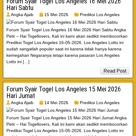
Forum Syair Togel Los Angeles 16 Mei 2026
Hari Sabtu
Angka Ajaib
15 Mei 2026
Prediksi Los Angeles
Forum Syair Togel Los Angeles 16 Mei 2026 Hari Sabtu Angka
Petir – Hai Togellovers, Kali ini kami akan sedikit membocorkan
Prediksi Togel Los Angeles 16-05-2026. Los Angeles Lotto ini
sudah sangatlah populer saat ini karena tidak hanya karena
kemegahan Negaranya tetapi karena pasaran Los Angeles
Lotto ini […]
Read Post
Forum Syair Togel Los Angeles 15 Mei 2026
Hari Jumat
Angka Ajaib
14 Mei 2026
Prediksi Los Angeles
Forum Syair Togel Los Angeles 15 Mei 2026 Hari Jumat Angka
Petir – Hai Togellovers, Kali ini kami akan sedikit membocorkan
Prediksi Togel Los Angeles 15-05-2026. Los Angeles Lotto ini