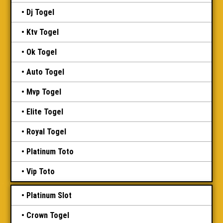
Dj Togel
Ktv Togel
Ok Togel
Auto Togel
Mvp Togel
Elite Togel
Royal Togel
Platinum Toto
Vip Toto
Platinum Slot
Crown Togel