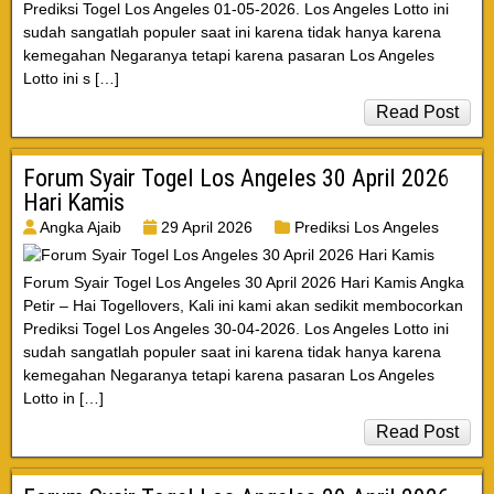
Prediksi Togel Los Angeles 01-05-2026. Los Angeles Lotto ini
sudah sangatlah populer saat ini karena tidak hanya karena
kemegahan Negaranya tetapi karena pasaran Los Angeles
Lotto ini s […]
Read Post
Forum Syair Togel Los Angeles 30 April 2026
Hari Kamis
Angka Ajaib
29 April 2026
Prediksi Los Angeles
Forum Syair Togel Los Angeles 30 April 2026 Hari Kamis Angka
Petir – Hai Togellovers, Kali ini kami akan sedikit membocorkan
Prediksi Togel Los Angeles 30-04-2026. Los Angeles Lotto ini
sudah sangatlah populer saat ini karena tidak hanya karena
kemegahan Negaranya tetapi karena pasaran Los Angeles
Lotto in […]
Read Post