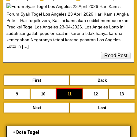
Forum Syair Togel Los Angeles 23 April 2026 Hari Kamis Angka
Petir – Hai Togellovers, Kali ini kami akan sedikit membocorkan
Prediksi Togel Los Angeles 23-04-2026. Los Angeles Lotto ini
sudah sangatlah populer saat ini karena tidak hanya karena
kemegahan Negaranya tetapi karena pasaran Los Angeles
Lotto in […]
Read Post
First
Back
9
10
11
12
13
Next
Last
Dota Togel