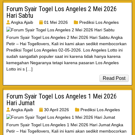
Forum Syair Togel Los Angeles 2 Mei 2026
Hari Sabtu
Angka Ajaib
01 Mei 2026
Prediksi Los Angeles
Forum Syair Togel Los Angeles 2 Mei 2026 Hari Sabtu Angka
Petir – Hai Togellovers, Kali ini kami akan sedikit membocorkan
Prediksi Togel Los Angeles 02-05-2026. Los Angeles Lotto ini
sudah sangatlah populer saat ini karena tidak hanya karena
kemegahan Negaranya tetapi karena pasaran Los Angeles
Lotto ini s […]
Read Post
Forum Syair Togel Los Angeles 1 Mei 2026
Hari Jumat
Angka Ajaib
30 April 2026
Prediksi Los Angeles
Forum Syair Togel Los Angeles 1 Mei 2026 Hari Jumat Angka
Petir – Hai Togellovers, Kali ini kami akan sedikit membocorkan