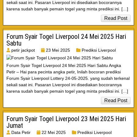
sekali saat ini. Pasaran Liverpool ini disediakan bocorannya
karena sudah banyak pemain togel yang minta prediksi ini. […]
Read Post
Forum Syair Togel Liverpool 24 Mei 2025 Hari
Sabtu
petir jackpot
23 Mei 2025
Prediksi Liverpool
Forum Syair Togel Liverpool 24 Mei 2025 Hari Sabtu Angka
Petir – Hai para pecinta angka petir, Inilah bocoran prediksi
Forum Syair Liverpool Lottery 24-05-2025. yang sudah terkenal
sekali saat ini. Pasaran Liverpool ini disediakan bocorannya
karena sudah banyak pemain togel yang minta prediksi ini. […]
Read Post
Forum Syair Togel Liverpool 23 Mei 2025 Hari
Jumat
Data Petir
22 Mei 2025
Prediksi Liverpool