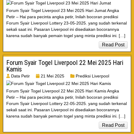
Forum Syair Togel Liverpool 23 Mei 2025 Hari Jumat Angka
Petir – Hai para pecinta angka petir, Inilah bocoran prediksi
Forum Syair Liverpool Lottery 23-05-2025. yang sudah terkenal
sekali saat ini. Pasaran Liverpool ini disediakan bocorannya
karena sudah banyak pemain togel yang minta prediksi ini. […]
Read Post
Forum Syair Togel Liverpool 22 Mei 2025 Hari
Kamis
Data Petir
21 Mei 2025
Prediksi Liverpool
Forum Syair Togel Liverpool 22 Mei 2025 Hari Kamis Angka
Petir – Hai para pecinta angka petir, Inilah bocoran prediksi
Forum Syair Liverpool Lottery 22-05-2025. yang sudah terkenal
sekali saat ini. Pasaran Liverpool ini disediakan bocorannya
karena sudah banyak pemain togel yang minta prediksi ini. […]
Read Post