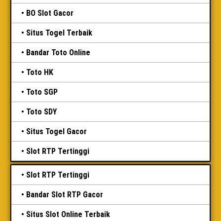
BO Slot Gacor
Situs Togel Terbaik
Bandar Toto Online
Toto HK
Toto SGP
Toto SDY
Situs Togel Gacor
Slot RTP Tertinggi
Slot RTP Tertinggi
Bandar Slot RTP Gacor
Situs Slot Online Terbaik