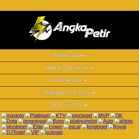
Prediksi Jitu
Keluaran Togel Hari Ini
Live Draw Togel
Pengeluaran Toto Pools
Data Toto 2025