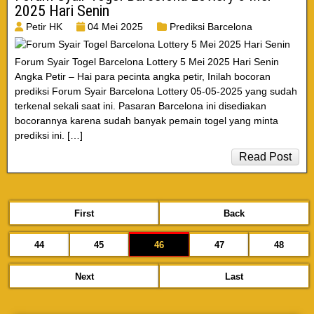
2025 Hari Senin
Petir HK
04 Mei 2025
Prediksi Barcelona
Forum Syair Togel Barcelona Lottery 5 Mei 2025 Hari Senin
Angka Petir – Hai para pecinta angka petir, Inilah bocoran
prediksi Forum Syair Barcelona Lottery 05-05-2025 yang sudah
terkenal sekali saat ini. Pasaran Barcelona ini disediakan
bocorannya karena sudah banyak pemain togel yang minta
prediksi ini. […]
Read Post
First
Back
44
45
46
47
48
Next
Last