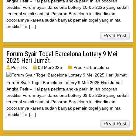
Angka Petir – Hai para pecinta angka petir, Inilah bocoran
prediksi Forum Syair Barcelona Lottery 10-05-2025 yang sudah
terkenal sekali saat ini. Pasaran Barcelona ini disediakan
bocorannya karena sudah banyak pemain togel yang minta
prediksi ini. […]
Read Post
Forum Syair Togel Barcelona Lottery 9 Mei
2025 Hari Jumat
Petir HK
08 Mei 2025
Prediksi Barcelona
Forum Syair Togel Barcelona Lottery 9 Mei 2025 Hari Jumat
Angka Petir – Hai para pecinta angka petir, Inilah bocoran
prediksi Forum Syair Barcelona Lottery 09-05-2025 yang sudah
terkenal sekali saat ini. Pasaran Barcelona ini disediakan
bocorannya karena sudah banyak pemain togel yang minta
prediksi ini. […]
Read Post