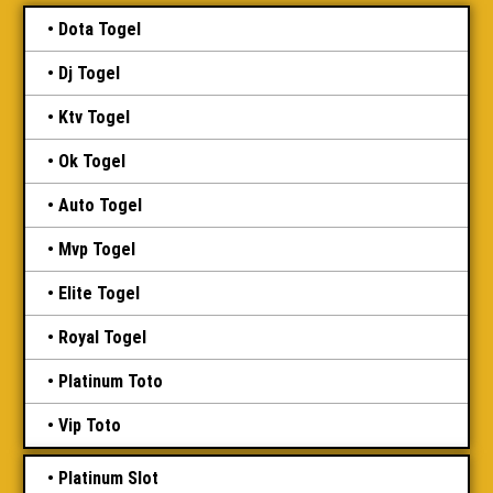
Dota Togel
Dj Togel
Ktv Togel
Ok Togel
Auto Togel
Mvp Togel
Elite Togel
Royal Togel
Platinum Toto
Vip Toto
Platinum Slot