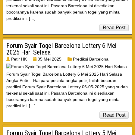
terkenal sekali saat ini. Pasaran Barcelona ini disediakan
bocorannya karena sudah banyak pemain togel yang minta
prediksi ini. […]
Read Post
Forum Syair Togel Barcelona Lottery 6 Mei
2025 Hari Selasa
Petir HK
05 Mei 2025
Prediksi Barcelona
Forum Syair Togel Barcelona Lottery 6 Mei 2025 Hari Selasa
Angka Petir – Hai para pecinta angka petir, Inilah bocoran
prediksi Forum Syair Barcelona Lottery 06-05-2025 yang sudah
terkenal sekali saat ini. Pasaran Barcelona ini disediakan
bocorannya karena sudah banyak pemain togel yang minta
prediksi ini. […]
Read Post
Forum Syair Togel Barcelona Lottery 5 Mei