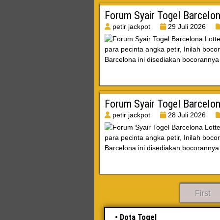
Forum Syair Togel Barcelon
petir jackpot
29 Juli 2026
para pecinta angka petir, Inilah boc
Barcelona ini disediakan bocorannya
Forum Syair Togel Barcelon
petir jackpot
28 Juli 2026
para pecinta angka petir, Inilah boc
Barcelona ini disediakan bocorannya
First
Dota Togel