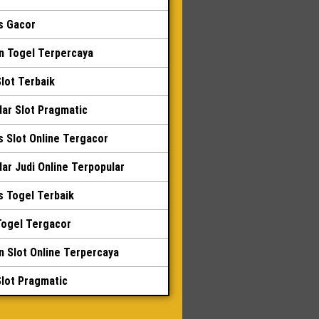
s Gacor
n Togel Terpercaya
lot Terbaik
ar Slot Pragmatic
s Slot Online Tergacor
ar Judi Online Terpopular
s Togel Terbaik
Togel Tergacor
 Slot Online Terpercaya
lot Pragmatic