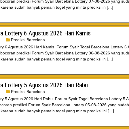
ah bocoran prediksi Forum Syair Barcelona Lottery 07-08-2026 yang sudah
 karena sudah banyak pemain togel yang minta prediksi in […]
a Lottery 6 Agustus 2026 Hari Kamis
Prediksi Barcelona
Forum Syair Togel Barcelona Lottery 6 
ah bocoran prediksi Forum Syair Barcelona Lottery 06-08-2026 yang sudah
 karena sudah banyak pemain togel yang minta prediksi in […]
a Lottery 5 Agustus 2026 Hari Rabu
Prediksi Barcelona
Forum Syair Togel Barcelona Lottery 5 
 bocoran prediksi Forum Syair Barcelona Lottery 05-08-2026 yang sudah 
 karena sudah banyak pemain togel yang minta prediksi ini […]