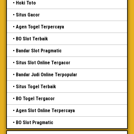
Hoki Toto
Situs Gacor
Agen Togel Terpercaya
BO Slot Terbaik
Bandar Slot Pragmatic
Situs Slot Online Tergacor
Bandar Judi Online Terpopular
Situs Togel Terbaik
BO Togel Tergacor
Agen Slot Online Terpercaya
BO Slot Pragmatic