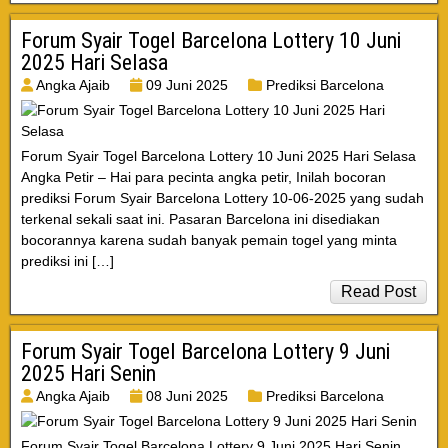
Forum Syair Togel Barcelona Lottery 10 Juni
2025 Hari Selasa
Angka Ajaib
09 Juni 2025
Prediksi Barcelona
Forum Syair Togel Barcelona Lottery 10 Juni 2025 Hari Selasa
Angka Petir – Hai para pecinta angka petir, Inilah bocoran
prediksi Forum Syair Barcelona Lottery 10-06-2025 yang sudah
terkenal sekali saat ini. Pasaran Barcelona ini disediakan
bocorannya karena sudah banyak pemain togel yang minta
prediksi ini […]
Read Post
Forum Syair Togel Barcelona Lottery 9 Juni
2025 Hari Senin
Angka Ajaib
08 Juni 2025
Prediksi Barcelona
Forum Syair Togel Barcelona Lottery 9 Juni 2025 Hari Senin