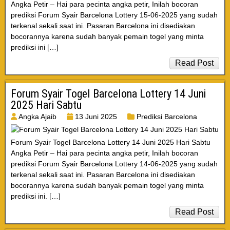
Angka Petir – Hai para pecinta angka petir, Inilah bocoran
prediksi Forum Syair Barcelona Lottery 15-06-2025 yang sudah
terkenal sekali saat ini. Pasaran Barcelona ini disediakan
bocorannya karena sudah banyak pemain togel yang minta
prediksi ini […]
Read Post
Forum Syair Togel Barcelona Lottery 14 Juni
2025 Hari Sabtu
Angka Ajaib
13 Juni 2025
Prediksi Barcelona
Forum Syair Togel Barcelona Lottery 14 Juni 2025 Hari Sabtu
Angka Petir – Hai para pecinta angka petir, Inilah bocoran
prediksi Forum Syair Barcelona Lottery 14-06-2025 yang sudah
terkenal sekali saat ini. Pasaran Barcelona ini disediakan
bocorannya karena sudah banyak pemain togel yang minta
prediksi ini. […]
Read Post