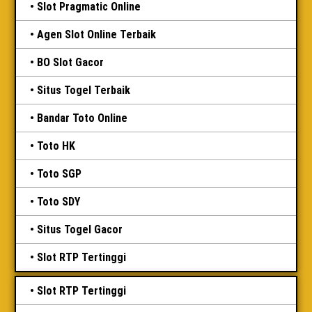
Slot Pragmatic Online
Agen Slot Online Terbaik
BO Slot Gacor
Situs Togel Terbaik
Bandar Toto Online
Toto HK
Toto SGP
Toto SDY
Situs Togel Gacor
Slot RTP Tertinggi
Slot RTP Tertinggi