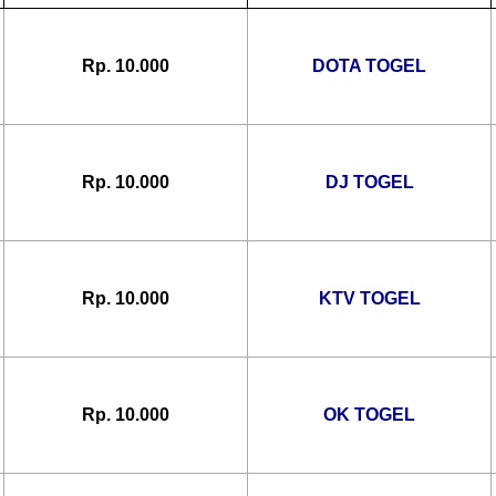
Rp. 10.000
DOTA TOGEL
Rp. 10.000
DJ TOGEL
Rp. 10.000
KTV TOGEL
Rp. 10.000
OK TOGEL