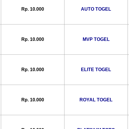
Rp. 10.000
AUTO TOGEL
Rp. 10.000
MVP TOGEL
Rp. 10.000
ELITE TOGEL
Rp. 10.000
ROYAL TOGEL