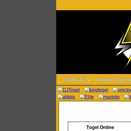
Prediksi Jitu
Keluaran Togel Har
Togel Online