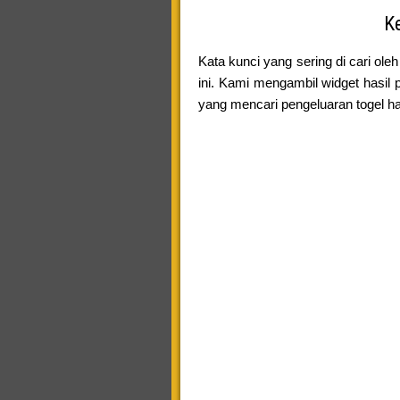
Ke
Kata kunci yang sering di cari ole
ini. Kami mengambil widget hasil
yang mencari pengeluaran togel hari