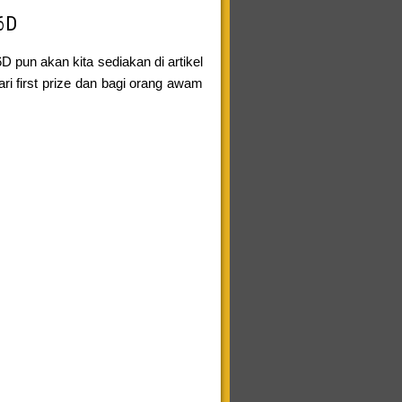
 6D
D pun akan kita sediakan di artikel
i first prize dan bagi orang awam