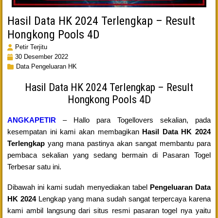
Hasil Data HK 2024 Terlengkap – Result
Hongkong Pools 4D
Petir Terjitu
30 Desember 2022
Data Pengeluaran HK
Hasil Data HK 2024 Terlengkap – Result
Hongkong Pools 4D
ANGKAPETIR
– Hallo para Togellovers sekalian, pada
kesempatan ini kami akan membagikan
Hasil Data HK 2024
Terlengkap
yang mana pastinya akan sangat membantu para
pembaca sekalian yang sedang bermain di Pasaran Togel
Terbesar satu ini.
Dibawah ini kami sudah menyediakan tabel
Pengeluaran Data
HK 2024
Lengkap yang mana sudah sangat terpercaya karena
kami ambil langsung dari situs resmi pasaran togel nya yaitu