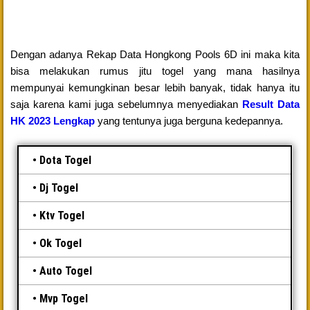
Dengan adanya Rekap Data Hongkong Pools 6D ini maka kita
bisa melakukan rumus jitu togel yang mana hasilnya
mempunyai kemungkinan besar lebih banyak, tidak hanya itu
saja karena kami juga sebelumnya menyediakan
Result Data
HK 2023 Lengkap
yang tentunya juga berguna kedepannya.
Dota Togel
Dj Togel
Ktv Togel
Ok Togel
Auto Togel
Mvp Togel