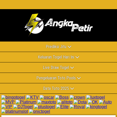
Prediksi Jitu
Keluaran Togel Hari Ini
Live Draw Togel
Pengeluaran Toto Pools
Data Toto 2025