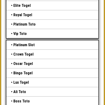
Elite Togel
Royal Togel
Platinum Toto
Vip Toto
Platinum Slot
Crown Togel
Oscar Togel
Bingo Togel
Lux Togel
Ali Toto
Boss Toto