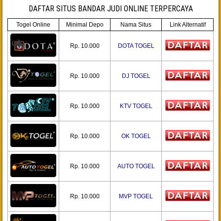
DAFTAR SITUS BANDAR JUDI ONLINE TERPERCAYA
Togel Online
Minimal Depo
Nama Situs
Link Alternatif
Rp. 10.000
DOTA TOGEL
Rp. 10.000
DJ TOGEL
Rp. 10.000
KTV TOGEL
Rp. 10.000
OK TOGEL
Rp. 10.000
AUTO TOGEL
Rp. 10.000
MVP TOGEL