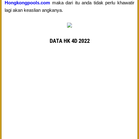
Hongkongpools.com
maka dari itu anda tidak perlu khawatir
lagi akan keaslian angkanya.
DATA HK 4D 2022