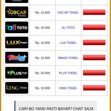
Rp. 10.000
OSCAR TOGEL
Rp. 20.000
ALI TOTO
Rp. 10.000
LUX TOGEL
Rp. 10.000
BINGO TOGEL
Rp. 20.000
PLUS TOGEL
Rp. 10.000
KING TOGEL
CARI BO YANG PASTI BAYAR? CHAT SAJA