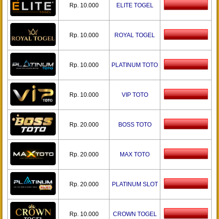
Rp. 10.000
ELITE TOGEL
Rp. 10.000
ROYAL TOGEL
Rp. 10.000
PLATINUM TOTO
Rp. 10.000
VIP TOTO
Rp. 20.000
BOSS TOTO
Rp. 20.000
MAX TOTO
Rp. 20.000
PLATINUM SLOT
Rp. 10.000
CROWN TOGEL