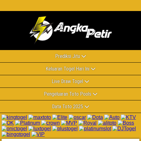
Prediksi Jitu
Keluaran Togel Hari Ini
Live Draw Togel
Pengeluaran Toto Pools
Data Toto 2025