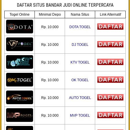
DAFTAR SITUS BANDAR JUDI ONLINE TERPERCAYA
Togel Online
Minimal Depo
Nama Situs
Link Alternatif
Rp. 10.000
DOTA TOGEL
Rp. 10.000
DJ TOGEL
Rp. 10.000
KTV TOGEL
Rp. 10.000
OK TOGEL
Rp. 10.000
AUTO TOGEL
Rp. 10.000
MVP TOGEL