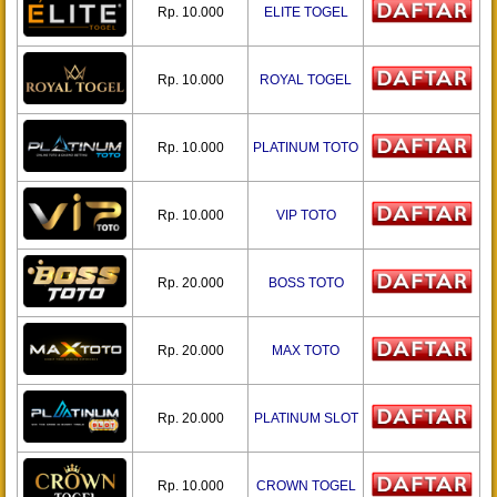
Rp. 10.000
ELITE TOGEL
Rp. 10.000
ROYAL TOGEL
Rp. 10.000
PLATINUM TOTO
Rp. 10.000
VIP TOTO
Rp. 20.000
BOSS TOTO
Rp. 20.000
MAX TOTO
Rp. 20.000
PLATINUM SLOT
Rp. 10.000
CROWN TOGEL