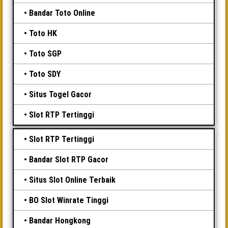
Bandar Toto Online
Toto HK
Toto SGP
Toto SDY
Situs Togel Gacor
Slot RTP Tertinggi
Slot RTP Tertinggi
Bandar Slot RTP Gacor
Situs Slot Online Terbaik
BO Slot Winrate Tinggi
Bandar Hongkong