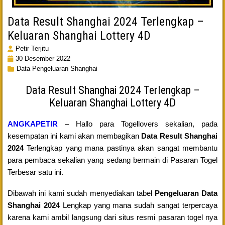
Data Result Shanghai 2024 Terlengkap –
Keluaran Shanghai Lottery 4D
Petir Terjitu
30 Desember 2022
Data Pengeluaran Shanghai
Data Result Shanghai 2024 Terlengkap –
Keluaran Shanghai Lottery 4D
ANGKAPETIR
– Hallo para Togellovers sekalian, pada
kesempatan ini kami akan membagikan
Data Result Shanghai
2024
Terlengkap yang mana pastinya akan sangat membantu
para pembaca sekalian yang sedang bermain di Pasaran Togel
Terbesar satu ini.
Dibawah ini kami sudah menyediakan tabel
Pengeluaran Data
Shanghai 2024
Lengkap yang mana sudah sangat terpercaya
karena kami ambil langsung dari situs resmi pasaran togel nya