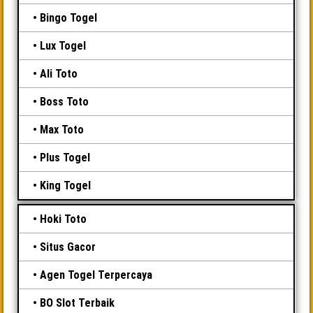
Bingo Togel
Lux Togel
Ali Toto
Boss Toto
Max Toto
Plus Togel
King Togel
Hoki Toto
Situs Gacor
Agen Togel Terpercaya
BO Slot Terbaik