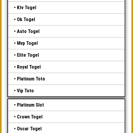
Ktv Togel
Ok Togel
Auto Togel
Mvp Togel
Elite Togel
Royal Togel
Platinum Toto
Vip Toto
Platinum Slot
Crown Togel
Oscar Togel