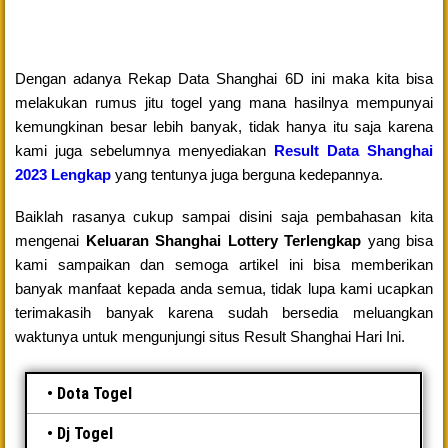
Dengan adanya Rekap Data Shanghai 6D ini maka kita bisa
melakukan rumus jitu togel yang mana hasilnya mempunyai
kemungkinan besar lebih banyak, tidak hanya itu saja karena
kami juga sebelumnya menyediakan
Result Data Shanghai
2023 Lengkap
yang tentunya juga berguna kedepannya.
Baiklah rasanya cukup sampai disini saja pembahasan kita
mengenai
Keluaran Shanghai Lottery Terlengkap
yang bisa
kami sampaikan dan semoga artikel ini bisa memberikan
banyak manfaat kepada anda semua, tidak lupa kami ucapkan
terimakasih banyak karena sudah bersedia meluangkan
waktunya untuk mengunjungi situs Result Shanghai Hari Ini.
Dota Togel
Dj Togel