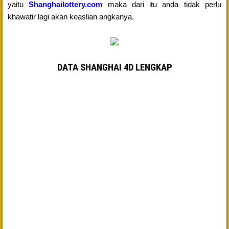
yaitu
Shanghailottery.com
maka dari itu anda tidak perlu
khawatir lagi akan keaslian angkanya.
DATA SHANGHAI 4D LENGKAP