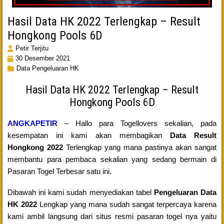
Hasil Data HK 2022 Terlengkap – Result
Hongkong Pools 6D
Petir Terjitu
30 Desember 2021
Data Pengeluaran HK
Hasil Data HK 2022 Terlengkap – Result
Hongkong Pools 6D
ANGKAPETIR
– Hallo para Togellovers sekalian, pada
kesempatan ini kami akan membagikan
Data Result
Hongkong 2022
Terlengkap yang mana pastinya akan sangat
membantu para pembaca sekalian yang sedang bermain di
Pasaran Togel Terbesar satu ini.
Dibawah ini kami sudah menyediakan tabel
Pengeluaran Data
HK 2022
Lengkap yang mana sudah sangat terpercaya karena
kami ambil langsung dari situs resmi pasaran togel nya yaitu