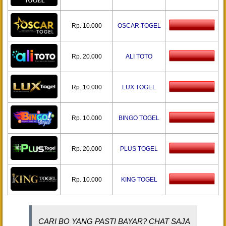
Rp. 10.000
OSCAR TOGEL
Rp. 20.000
ALI TOTO
Rp. 10.000
LUX TOGEL
Rp. 10.000
BINGO TOGEL
Rp. 20.000
PLUS TOGEL
Rp. 10.000
KING TOGEL
CARI BO YANG PASTI BAYAR? CHAT SAJA