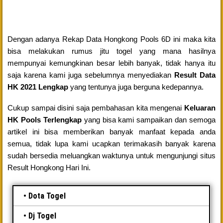
Dengan adanya Rekap Data Hongkong Pools 6D ini maka kita
bisa melakukan rumus jitu togel yang mana hasilnya
mempunyai kemungkinan besar lebih banyak, tidak hanya itu
saja karena kami juga sebelumnya menyediakan
Result Data
HK 2021 Lengkap
yang tentunya juga berguna kedepannya.
Cukup sampai disini saja pembahasan kita mengenai
Keluaran
HK Pools Terlengkap
yang bisa kami sampaikan dan semoga
artikel ini bisa memberikan banyak manfaat kepada anda
semua, tidak lupa kami ucapkan terimakasih banyak karena
sudah bersedia meluangkan waktunya untuk mengunjungi situs
Result Hongkong Hari Ini.
Dota Togel
Dj Togel