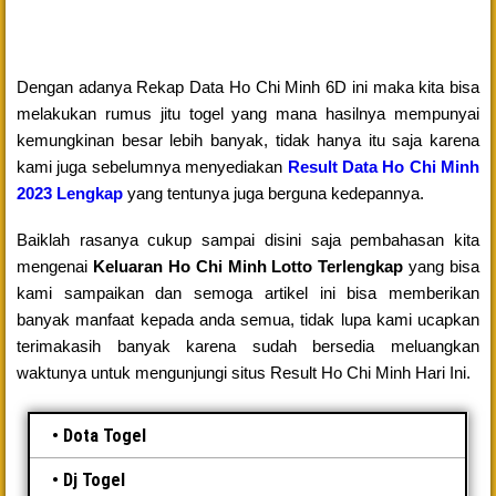
Dengan adanya Rekap Data Ho Chi Minh 6D ini maka kita bisa
melakukan rumus jitu togel yang mana hasilnya mempunyai
kemungkinan besar lebih banyak, tidak hanya itu saja karena
kami juga sebelumnya menyediakan
Result Data Ho Chi Minh
2023 Lengkap
yang tentunya juga berguna kedepannya.
Baiklah rasanya cukup sampai disini saja pembahasan kita
mengenai
Keluaran Ho Chi Minh Lotto Terlengkap
yang bisa
kami sampaikan dan semoga artikel ini bisa memberikan
banyak manfaat kepada anda semua, tidak lupa kami ucapkan
terimakasih banyak karena sudah bersedia meluangkan
waktunya untuk mengunjungi situs Result Ho Chi Minh Hari Ini.
Dota Togel
Dj Togel