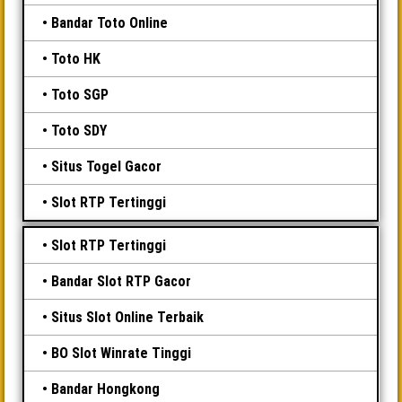
Bandar Toto Online
Toto HK
Toto SGP
Toto SDY
Situs Togel Gacor
Slot RTP Tertinggi
Slot RTP Tertinggi
Bandar Slot RTP Gacor
Situs Slot Online Terbaik
BO Slot Winrate Tinggi
Bandar Hongkong