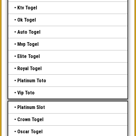
Ktv Togel
Ok Togel
Auto Togel
Mvp Togel
Elite Togel
Royal Togel
Platinum Toto
Vip Toto
Platinum Slot
Crown Togel
Oscar Togel