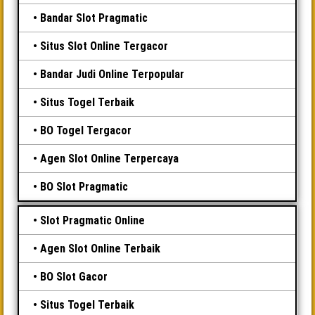
Bandar Slot Pragmatic
Situs Slot Online Tergacor
Bandar Judi Online Terpopular
Situs Togel Terbaik
BO Togel Tergacor
Agen Slot Online Terpercaya
BO Slot Pragmatic
Slot Pragmatic Online
Agen Slot Online Terbaik
BO Slot Gacor
Situs Togel Terbaik