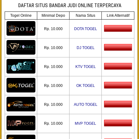
DAFTAR SITUS BANDAR JUDI ONLINE TERPERCAYA
Togel Online
Minimal Depo
Nama Situs
Link Alternatif
Rp. 10.000
DOTA TOGEL
Rp. 10.000
DJ TOGEL
Rp. 10.000
KTV TOGEL
Rp. 10.000
OK TOGEL
Rp. 10.000
AUTO TOGEL
Rp. 10.000
MVP TOGEL