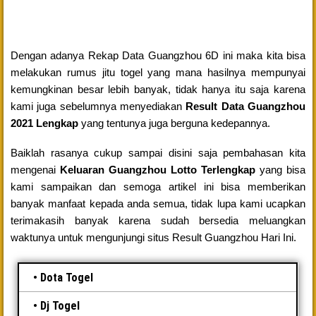
Dengan adanya Rekap Data Guangzhou 6D ini maka kita bisa
melakukan rumus jitu togel yang mana hasilnya mempunyai
kemungkinan besar lebih banyak, tidak hanya itu saja karena
kami juga sebelumnya menyediakan
Result Data Guangzhou
2021 Lengkap
yang tentunya juga berguna kedepannya.
Baiklah rasanya cukup sampai disini saja pembahasan kita
mengenai
Keluaran Guangzhou Lotto Terlengkap
yang bisa
kami sampaikan dan semoga artikel ini bisa memberikan
banyak manfaat kepada anda semua, tidak lupa kami ucapkan
terimakasih banyak karena sudah bersedia meluangkan
waktunya untuk mengunjungi situs Result Guangzhou Hari Ini.
Dota Togel
Dj Togel