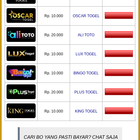
Rp. 10.000
OSCAR TOGEL
Rp. 20.000
ALI TOTO
Rp. 10.000
LUX TOGEL
Rp. 10.000
BINGO TOGEL
Rp. 20.000
PLUS TOGEL
Rp. 10.000
KING TOGEL
CARI BO YANG PASTI BAYAR? CHAT SAJA