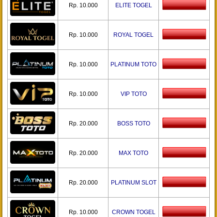
Rp. 10.000
ELITE TOGEL
Rp. 10.000
ROYAL TOGEL
Rp. 10.000
PLATINUM TOTO
Rp. 10.000
VIP TOTO
Rp. 20.000
BOSS TOTO
Rp. 20.000
MAX TOTO
Rp. 20.000
PLATINUM SLOT
Rp. 10.000
CROWN TOGEL