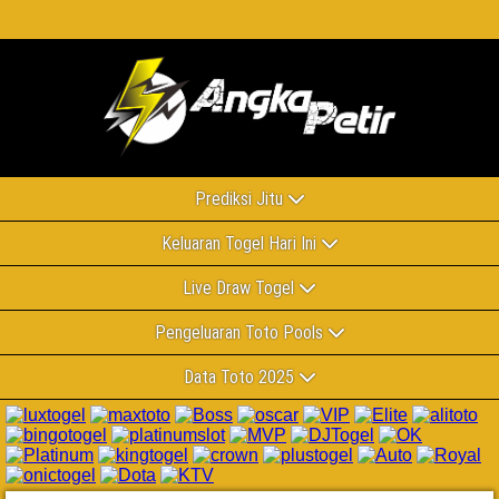
Prediksi Jitu
Keluaran Togel Hari Ini
Live Draw Togel
Pengeluaran Toto Pools
Data Toto 2025