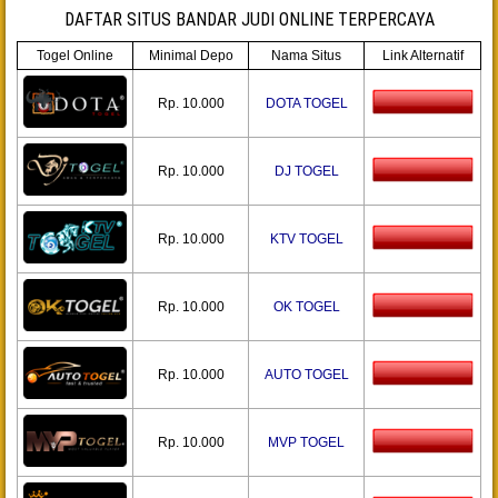
DAFTAR SITUS BANDAR JUDI ONLINE TERPERCAYA
Togel Online
Minimal Depo
Nama Situs
Link Alternatif
Rp. 10.000
DOTA TOGEL
Rp. 10.000
DJ TOGEL
Rp. 10.000
KTV TOGEL
Rp. 10.000
OK TOGEL
Rp. 10.000
AUTO TOGEL
Rp. 10.000
MVP TOGEL