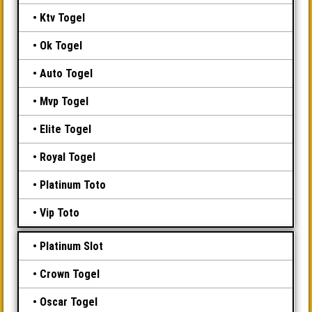
Ktv Togel
Ok Togel
Auto Togel
Mvp Togel
Elite Togel
Royal Togel
Platinum Toto
Vip Toto
Platinum Slot
Crown Togel
Oscar Togel