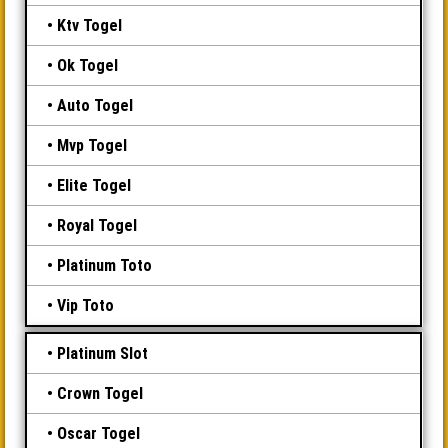
Ktv Togel
Ok Togel
Auto Togel
Mvp Togel
Elite Togel
Royal Togel
Platinum Toto
Vip Toto
Platinum Slot
Crown Togel
Oscar Togel