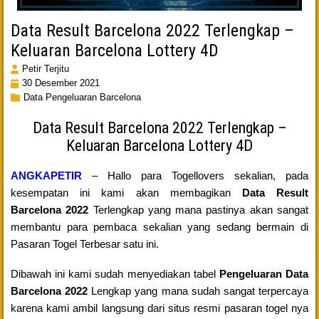
Data Result Barcelona 2022 Terlengkap –
Keluaran Barcelona Lottery 4D
Petir Terjitu
30 Desember 2021
Data Pengeluaran Barcelona
Data Result Barcelona 2022 Terlengkap –
Keluaran Barcelona Lottery 4D
ANGKAPETIR
– Hallo para Togellovers sekalian, pada
kesempatan ini kami akan membagikan
Data Result
Barcelona 2022
Terlengkap yang mana pastinya akan sangat
membantu para pembaca sekalian yang sedang bermain di
Pasaran Togel Terbesar satu ini.
Dibawah ini kami sudah menyediakan tabel
Pengeluaran Data
Barcelona 2022
Lengkap yang mana sudah sangat terpercaya
karena kami ambil langsung dari situs resmi pasaran togel nya