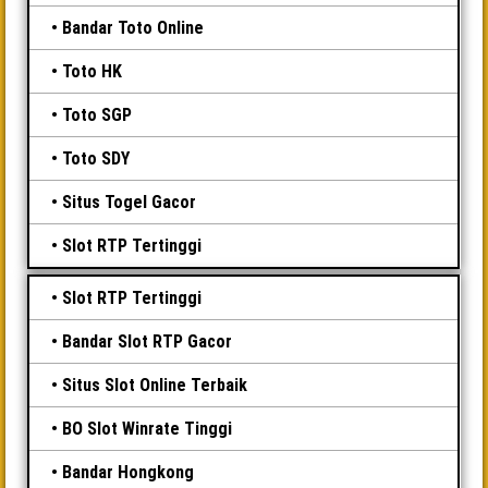
Bandar Toto Online
Toto HK
Toto SGP
Toto SDY
Situs Togel Gacor
Slot RTP Tertinggi
Slot RTP Tertinggi
Bandar Slot RTP Gacor
Situs Slot Online Terbaik
BO Slot Winrate Tinggi
Bandar Hongkong