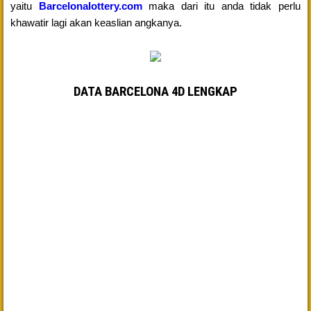
yaitu
Barcelonalottery.com
maka dari itu anda tidak perlu
khawatir lagi akan keaslian angkanya.
DATA BARCELONA 4D LENGKAP