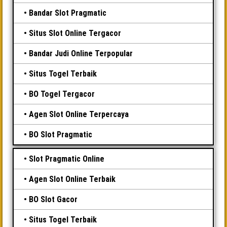
Bandar Slot Pragmatic
Situs Slot Online Tergacor
Bandar Judi Online Terpopular
Situs Togel Terbaik
BO Togel Tergacor
Agen Slot Online Terpercaya
BO Slot Pragmatic
Slot Pragmatic Online
Agen Slot Online Terbaik
BO Slot Gacor
Situs Togel Terbaik