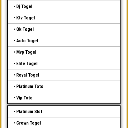
Dj Togel
Ktv Togel
Ok Togel
Auto Togel
Mvp Togel
Elite Togel
Royal Togel
Platinum Toto
Vip Toto
Platinum Slot
Crown Togel