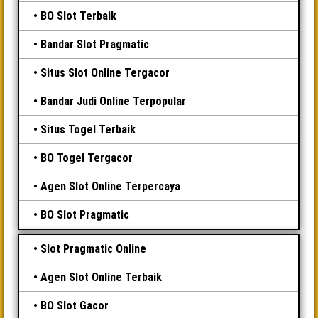
BO Slot Terbaik
Bandar Slot Pragmatic
Situs Slot Online Tergacor
Bandar Judi Online Terpopular
Situs Togel Terbaik
BO Togel Tergacor
Agen Slot Online Terpercaya
BO Slot Pragmatic
Slot Pragmatic Online
Agen Slot Online Terbaik
BO Slot Gacor