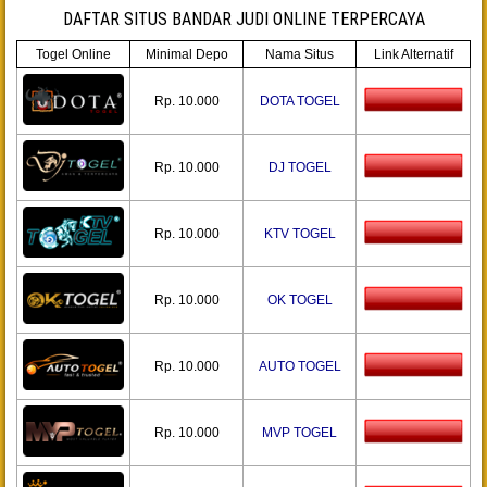
DAFTAR SITUS BANDAR JUDI ONLINE TERPERCAYA
Togel Online
Minimal Depo
Nama Situs
Link Alternatif
Rp. 10.000
DOTA TOGEL
Rp. 10.000
DJ TOGEL
Rp. 10.000
KTV TOGEL
Rp. 10.000
OK TOGEL
Rp. 10.000
AUTO TOGEL
Rp. 10.000
MVP TOGEL