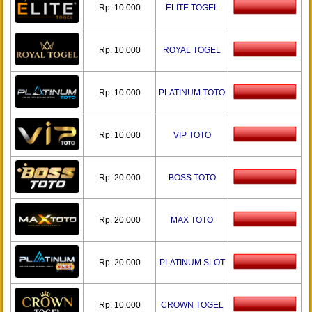
Rp. 10.000
ELITE TOGEL
Rp. 10.000
ROYAL TOGEL
Rp. 10.000
PLATINUM TOTO
Rp. 10.000
VIP TOTO
Rp. 20.000
BOSS TOTO
Rp. 20.000
MAX TOTO
Rp. 20.000
PLATINUM SLOT
Rp. 10.000
CROWN TOGEL